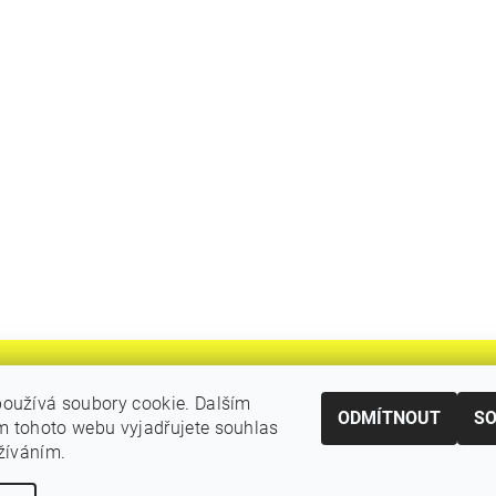
oužívá soubory cookie. Dalším
ODMÍTNOUT
S
 tohoto webu vyjadřujete souhlas
|
Katalogy Autogen Chotěboř
Původní eshop rulik.cz
užíváním.