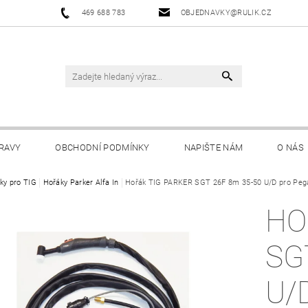
469 688 783
OBJEDNAVKY@RULIK.CZ
RAVY
OBCHODNÍ PODMÍNKY
NAPIŠTE NÁM
O NÁS
ky pro TIG
Hořáky Parker Alfa In
Hořák TIG PARKER SGT 26F 8m 35-50 U/D pro Peg
HO
SG
U/