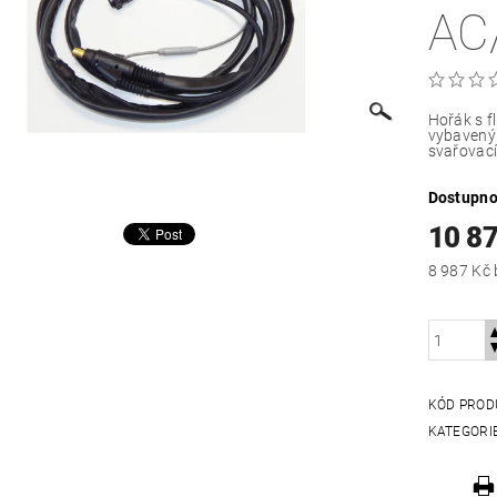
AC
Hořák s f
vybavený 
svařovac
Dostupno
10 8
KÓD PROD
KATEGORI