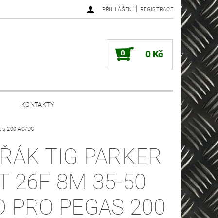
|
PŘIHLÁŠENÍ
REGISTRACE
0
0 Kč
KONTAKTY
as 200 AC/DC
ŘÁK TIG PARKER
T 26F 8M 35-50
D PRO PEGAS 200