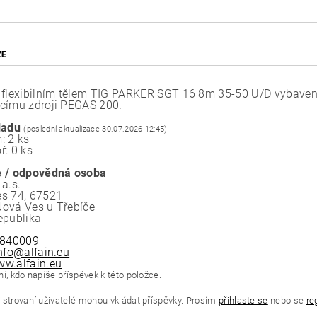
ZE
 flexibilním tělem TIG PARKER SGT 16 8m 35-50 U/D vybavený 
címu zdroji PEGAS 200.
ladu
(poslední aktualizace 30.07.2026 12:45)
: 2 ks
ř: 0 ks
 / odpovědná osoba
a.s.
s 74, 67521
ová Ves u Třebíče
epublika
840009
nfo@alfain.eu
w.alfain.eu
í, kdo napíše příspěvek k této položce.
istrovaní uživatelé mohou vkládat příspěvky. Prosím
přihlaste se
nebo se
re