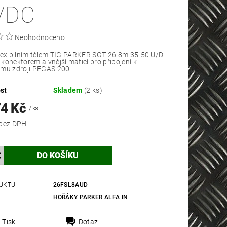
/DC
Neohodnoceno
lexibilním tělem TIG PARKER SGT 26 8m 35-50 U/D
konektorem a vnější maticí pro připojení k
ímu zdroji PEGAS 200.
st
Skladem
(2 ks)
74 Kč
/ ks
8 987 Kč bez DPH
UKTU
26FSL8AUD
E
HOŘÁKY PARKER ALFA IN
Tisk
Dotaz