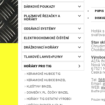
DÁRKOVÉ POUKAZY
POPIS
PLAZMOVÉ ŘEZAČKY A
DISKU
HOŘÁKY
ODSÁVACÍ SYSTÉMY
Hořák s
svařova
ELEKTROCHEMICKÉ ČIŠTĚNÍ
Stav sk
Chrudim
DRÁŽKOVACÍ HOŘÁKY
Chotěbo
TLAKOVÉ LAHVE+PLYNY
Výrobce
ALFA IN 
Nová Ve
HOŘÁKY PRO TIG
67521 N
Česká r
KERAMICKÉ HUBICE TIG
Tel:
568
KERAMICKÉ HUBICE BINZEL
Email:
i
KLEŠTINY BINZEL
WEB:
ww
Buďte prvn
DOMEČKY, PL. ČOČKY BINZEL
HOŘÁKY TIG OSTATNÍ VÝROBCI
Pouze reg