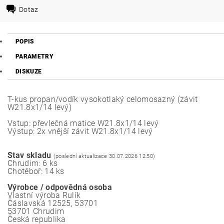
Dotaz
POPIS
PARAMETRY
DISKUZE
T-kus propan/vodík vysokotlaký celomosazný (závit
W21.8x1/14 levý)
Vstup: převlečná matice W21.8x1/14 levý
Výstup: 2x vnější závit W21.8x1/14 levý
Stav skladu
(poslední aktualizace 30.07.2026 12:50)
Chrudim: 6 ks
Chotěboř: 14 ks
Výrobce / odpovědná osoba
Vlastní výroba Rulík
Čáslavská 12525, 53701
53701 Chrudim
Česká republika