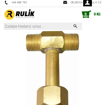
469 688 783
OBJEDNAVKY@RULIK.CZ
0
0 Kč