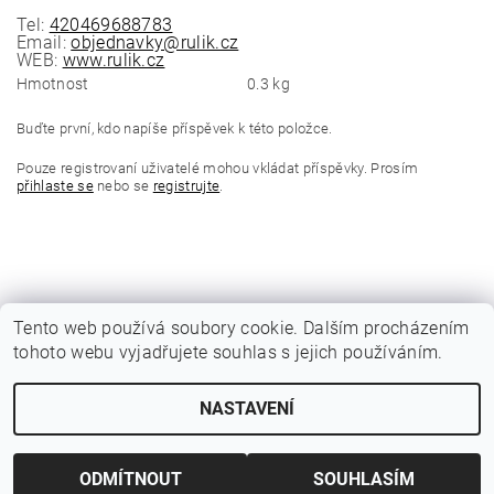
Tel:
420469688783
Email:
objednavky@rulik.cz
WEB:
www.rulik.cz
Hmotnost
0.3 kg
Buďte první, kdo napíše příspěvek k této položce.
Pouze registrovaní uživatelé mohou vkládat příspěvky. Prosím
přihlaste se
nebo se
registrujte
.
Tento web používá soubory cookie. Dalším procházením
tohoto webu vyjadřujete souhlas s jejich používáním.
|
Katalogy Autogen Chotěboř
Původní eshop rulik.cz
NASTAVENÍ
Upravit nastavení cookies
2026 © Jiří Rulík Chrudim, všechna práva vyhrazena
Vytvořil Shoptet
ODMÍTNOUT
SOUHLASÍM