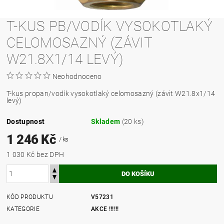
T-KUS PB/VODÍK VYSOKOTLAKÝ
CELOMOSAZNÝ (ZÁVIT
W21.8X1/14 LEVÝ)
Neohodnoceno
T-kus propan/vodík vysokotlaký celomosazný (závit W21.8x1/14
levý)
Dostupnost
Skladem
(20 ks)
1 246 Kč
/ ks
1 030 Kč bez DPH
KÓD PRODUKTU
V57231
KATEGORIE
AKCE !!!!!!