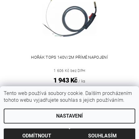
HOŘÁK TOPS 140V/2M PŘÍMÉ NAPOJENÍ
1 606 Kč bez DPH
1 943 Kč
/ ks
Tento web používá soubory cookie. Dalším procházením
tohoto webu vyjadřujete souhlas s jejich používáním.
|
Katalogy Autogen Chotěboř
Původní eshop rulik.cz
NASTAVENÍ
Upravit nastavení cookies
2026 © Jiří Rulík Chrudim, všechna práva vyhrazena
Vytvořil Shoptet
ODMÍTNOUT
SOUHLASÍM