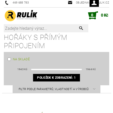
469 688 783
OBJEDNAVKY@RULIK.CZ
0
0 Kč
HOŘÁKY S PŘÍMÝM
PŘIPOJENÍM
NA SKLADĚ
1943
Kč
1944
Kč
POLOŽEK K ZOBRAZENÍ:
1
FILTR PODLE PARAMETRŮ, VLASTNOSTÍ A VÝROBCŮ