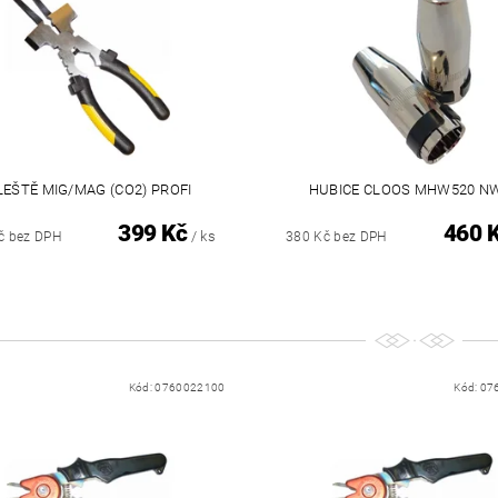
LEŠTĚ MIG/MAG (CO2) PROFI
HUBICE CLOOS MHW520 N
399 Kč
460 
/ ks
č bez DPH
380 Kč bez DPH
Kód:
0760022100
Kód:
07