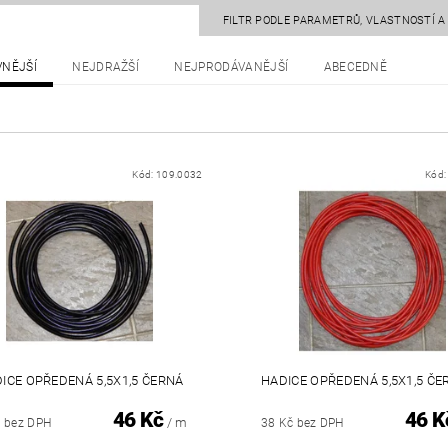
FILTR PODLE PARAMETRŮ, VLASTNOSTÍ 
VNĚJŠÍ
NEJDRAŽŠÍ
NEJPRODÁVANĚJŠÍ
ABECEDNĚ
Kód:
109.0032
Kód
ICE OPŘEDENÁ 5,5X1,5 ČERNÁ
HADICE OPŘEDENÁ 5,5X1,5 Č
46 Kč
46 K
/ m
č bez DPH
38 Kč bez DPH