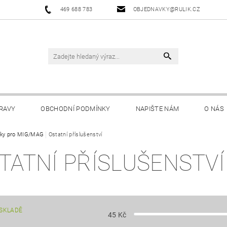
469 688 783
OBJEDNAVKY@RULIK.CZ
RAVY
OBCHODNÍ PODMÍNKY
NAPIŠTE NÁM
O NÁS
ky pro MIG/MAG
Ostatní příslušenství
TATNÍ PŘÍSLUŠENSTVÍ
SKLADĚ
45
Kč