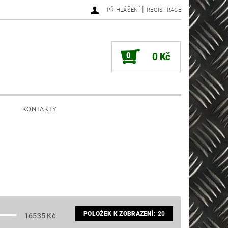
|
PŘIHLÁŠENÍ
REGISTRACE
0
0 Kč
KONTAKTY
POLOŽEK K ZOBRAZENÍ:
20
16535
Kč