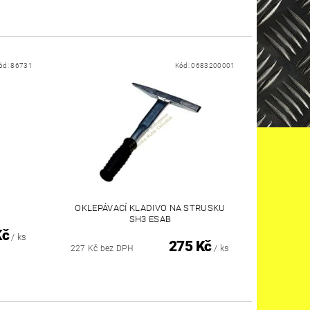
ód:
86731
Kód:
0683200001
OKLEPÁVACÍ KLADIVO NA STRUSKU
SH3 ESAB
Kč
/ ks
275 Kč
/ ks
227 Kč bez DPH