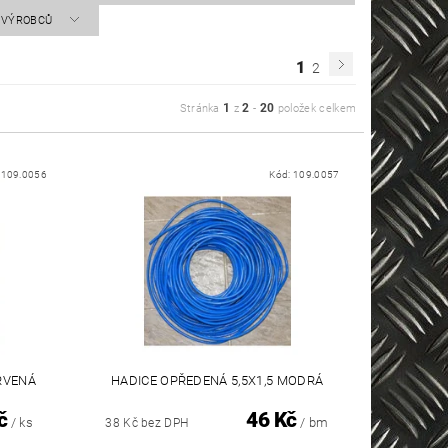
A VÝROBCŮ
1
2
1
2
20
Stránka
z
-
položek celkem
:
109.0056
Kód:
109.0057
ERVENÁ
HADICE OPŘEDENÁ 5,5X1,5 MODRÁ
č
46 Kč
/ ks
/ bm
38 Kč bez DPH