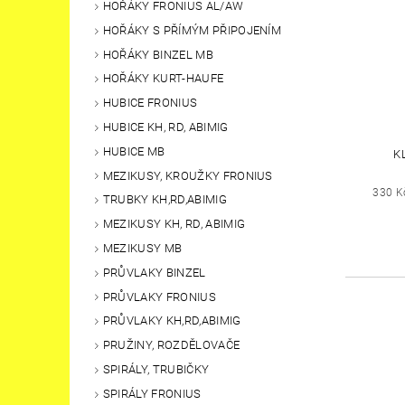
HOŘÁKY FRONIUS AL/AW
HOŘÁKY S PŘÍMÝM PŘIPOJENÍM
HOŘÁKY BINZEL MB
HOŘÁKY KURT-HAUFE
HUBICE FRONIUS
HUBICE KH, RD, ABIMIG
HUBICE MB
K
MEZIKUSY, KROUŽKY FRONIUS
330 K
TRUBKY KH,RD,ABIMIG
MEZIKUSY KH, RD, ABIMIG
MEZIKUSY MB
PRŮVLAKY BINZEL
PRŮVLAKY FRONIUS
PRŮVLAKY KH,RD,ABIMIG
PRUŽINY, ROZDĚLOVAČE
SPIRÁLY, TRUBIČKY
SPIRÁLY FRONIUS