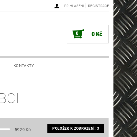
|
PŘIHLÁŠENÍ
REGISTRACE
0
0 Kč
KONTAKTY
BCI
POLOŽEK K ZOBRAZENÍ:
3
5929
Kč