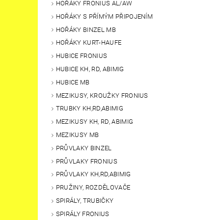
HOŘÁKY FRONIUS AL/AW
HOŘÁKY S PŘÍMÝM PŘIPOJENÍM
HOŘÁKY BINZEL MB
HOŘÁKY KURT-HAUFE
HUBICE FRONIUS
HUBICE KH, RD, ABIMIG
HUBICE MB
MEZIKUSY, KROUŽKY FRONIUS
TRUBKY KH,RD,ABIMIG
MEZIKUSY KH, RD, ABIMIG
MEZIKUSY MB
PRŮVLAKY BINZEL
PRŮVLAKY FRONIUS
PRŮVLAKY KH,RD,ABIMIG
PRUŽINY, ROZDĚLOVAČE
SPIRÁLY, TRUBIČKY
SPIRÁLY FRONIUS