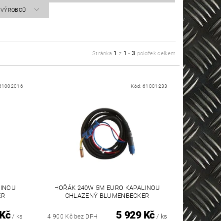
A VÝROBCŮ
1
1
3
Stránka
z
-
položek celkem
61002016
Kód:
61001233
LINOU
HOŘÁK 240W 5M EURO KAPALINOU
ER
CHLAZENÝ BLUMENBECKER
 Kč
5 929 Kč
/ ks
/ ks
4 900 Kč bez DPH