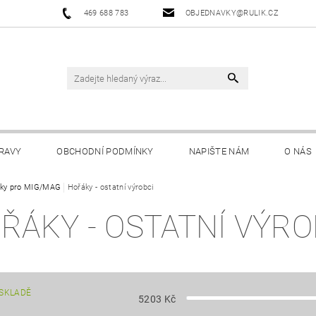
469 688 783
OBJEDNAVKY@RULIK.CZ
RAVY
OBCHODNÍ PODMÍNKY
NAPIŠTE NÁM
O NÁS
ky pro MIG/MAG
Hořáky - ostatní výrobci
ŘÁKY - OSTATNÍ VÝRO
SKLADĚ
5203
Kč