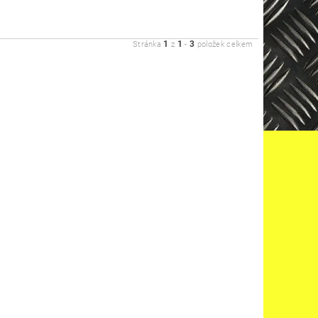
1
1
3
Stránka
z
-
položek celkem