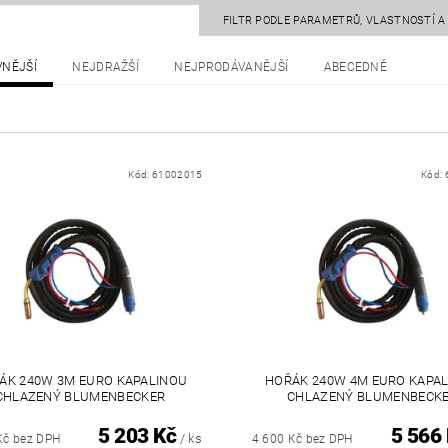
FILTR PODLE PARAMETRŮ, VLASTNOSTÍ 
VNĚJŠÍ
NEJDRAŽŠÍ
NEJPRODÁVANĚJŠÍ
ABECEDNĚ
Kód:
61002015
Kód:
ÁK 240W 3M EURO KAPALINOU
HOŘÁK 240W 4M EURO KAPA
CHLAZENÝ BLUMENBECKER
CHLAZENÝ BLUMENBECK
5 203 Kč
5 566
/ ks
Kč bez DPH
4 600 Kč bez DPH