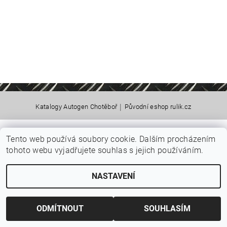
|
Katalogy Autogen Chotěboř
Původní eshop rulik.cz
Tento web používá soubory cookie. Dalším procházením
Upravit nastavení cookies
2026 © Jiří Rulík Chrudim, všechna práva vyhrazena
tohoto webu vyjadřujete souhlas s jejich používáním.
Vytvořil Shoptet
NASTAVENÍ
ODMÍTNOUT
SOUHLASÍM