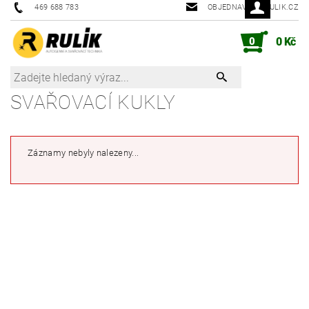
469 688 783
OBJEDNAVKY@RULIK.CZ
0
0 Kč
SVAŘOVACÍ KUKLY
Záznamy nebyly nalezeny...