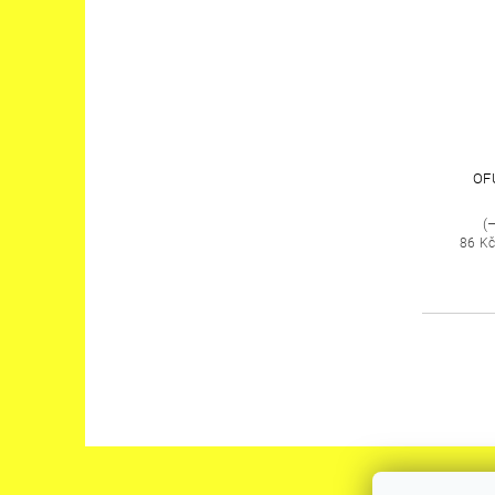
OF
(–
86 K