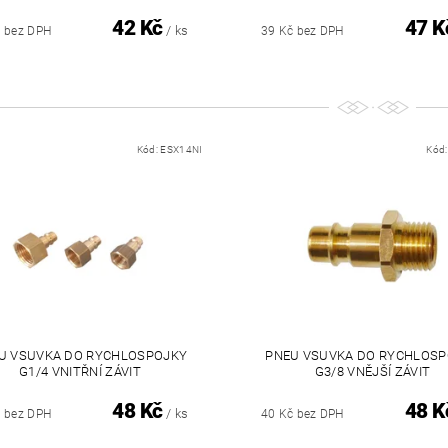
42 Kč
47 K
/ ks
č bez DPH
39 Kč bez DPH
Kód:
ESX14NI
Kód
U VSUVKA DO RYCHLOSPOJKY
PNEU VSUVKA DO RYCHLOS
G1/4 VNITŘNÍ ZÁVIT
G3/8 VNĚJŠÍ ZÁVIT
48 Kč
48 K
/ ks
č bez DPH
40 Kč bez DPH