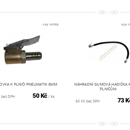
Kód:
KKP06
Kód:
OVKA K PLNIČI PNEUMATIK 6MM
NÁHRADNÍ GUMOVÁ HADIČKA 
PLNIČŮM
50 Kč
/ ks
č bez DPH
73 K
60 Kč bez DPH