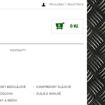
|
PŘIHLÁŠENÍ
REGISTRACE
0
0 Kč
KONTAKTY
ORY BEZOLEJOVÉ
KOMPRESORY OLEJOVÉ
VZDUCHU
OLEJE A NÁPLNĚ
KY A RÁČNY