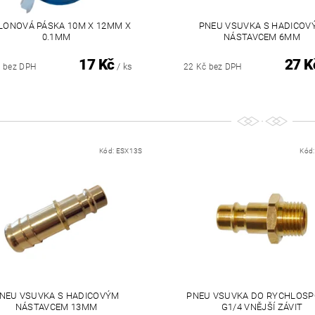
LONOVÁ PÁSKA 10M X 12MM X
PNEU VSUVKA S HADICOV
0.1MM
NÁSTAVCEM 6MM
17 Kč
27 K
/ ks
č bez DPH
22 Kč bez DPH
Kód:
ESX13S
Kód
NEU VSUVKA S HADICOVÝM
PNEU VSUVKA DO RYCHLOS
NÁSTAVCEM 13MM
G1/4 VNĚJŠÍ ZÁVIT