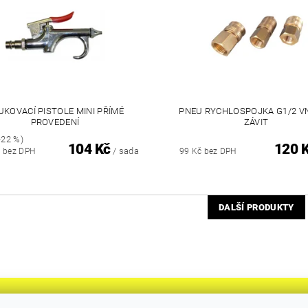
UKOVACÍ PISTOLE MINI PŘÍMÉ
PNEU RYCHLOSPOJKA G1/2 VN
PROVEDENÍ
ZÁVIT
22 %)
104 Kč
120 
/ sada
č bez DPH
99 Kč bez DPH
DALŠÍ PRODUKTY