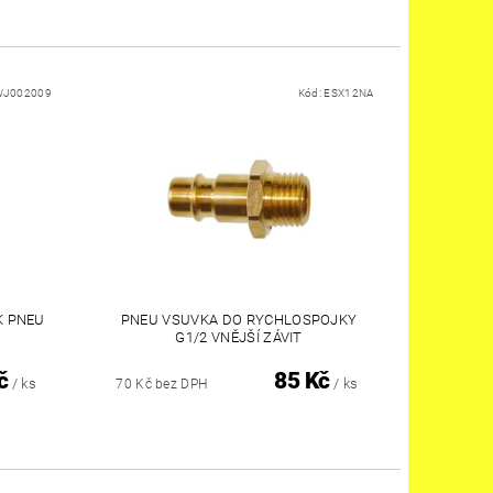
WJ002009
Kód:
ESX12NA
K PNEU
PNEU VSUVKA DO RYCHLOSPOJKY
G1/2 VNĚJŠÍ ZÁVIT
č
85 Kč
/ ks
/ ks
70 Kč bez DPH