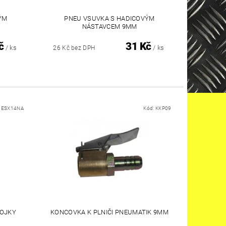
ÝM
PNEU VSUVKA S HADICOVÝM
NÁSTAVCEM 9MM
č
31 Kč
/ ks
/ ks
26 Kč bez DPH
:
ESX14NA
Kód:
KKP09
POJKY
KONCOVKA K PLNIČI PNEUMATIK 9MM