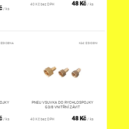
48 Kč
/ ks
40 Kč bez DPH
č
/ ks
:
ESX38NA
Kód:
ESX38NI
POJKY
PNEU VSUVKA DO RYCHLOSPOJKY
G3/8 VNITŘNÍ ZÁVIT
č
48 Kč
/ ks
/ ks
40 Kč bez DPH