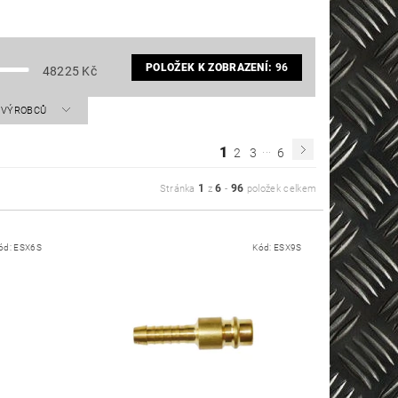
POLOŽEK K ZOBRAZENÍ:
96
48225
Kč
A VÝROBCŮ
...
1
2
3
6
1
6
96
Stránka
z
-
položek celkem
ód:
ESX6S
Kód:
ESX9S