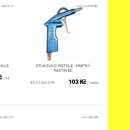
:
A023-14
Kód:
WJ0080B1
-KUS
OFUKOVACÍ PISTOLE - KRÁTKÝ
NÁSTAVEC
č
/ ks
103 Kč
/ sada
85 Kč bez DPH
ód:
ESX12I
Kód:
ESX38I