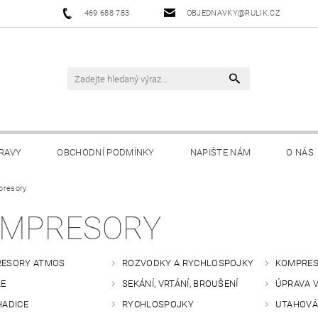
469 688 783
OBJEDNAVKY@RULIK.CZ
RAVY
OBCHODNÍ PODMÍNKY
NAPIŠTE NÁM
O NÁS
resory
MPRESORY
ESORY ATMOS
ROZVODKY A RYCHLOSPOJKY
KOMPRES
LE
SEKÁNÍ, VRTÁNÍ, BROUŠENÍ
ÚPRAVA 
HADICE
RYCHLOSPOJKY
UTAHOVÁ