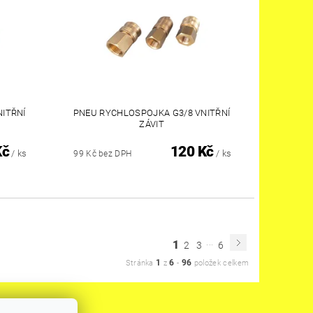
ITŘNÍ
PNEU RYCHLOSPOJKA G3/8 VNITŘNÍ
ZÁVIT
Kč
120 Kč
/ ks
/ ks
99 Kč bez DPH
...
1
2
3
6
1
6
96
Stránka
z
-
položek celkem