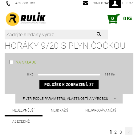
469 688 783
OBJEDNAVKY@RULIK.CZ
0
0 Kč
HOŘÁKY 9/20 S PLYN.ČOČKOU
NA SKLADĚ
8
Kč
184
Kč
POLOŽEK K ZOBRAZENÍ:
37
FILTR PODLE PARAMETRŮ, VLASTNOSTÍ A VÝROBCŮ
NEJLEVNĚJŠÍ
NEJDRAŽŠÍ
NEJPRODÁVANĚJŠÍ
ABECEDNĚ
1
2
3