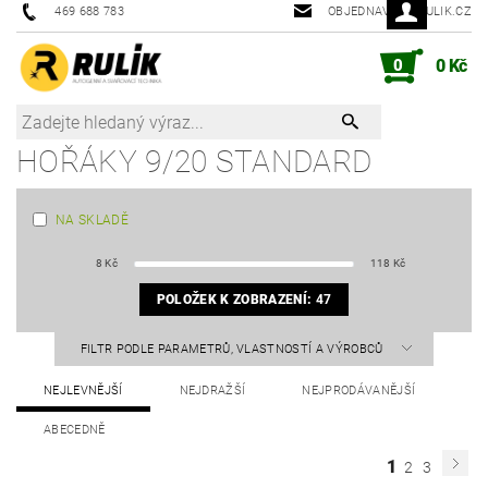
469 688 783
OBJEDNAVKY@RULIK.CZ
0
0 Kč
HOŘÁKY 9/20 STANDARD
NA SKLADĚ
8
Kč
118
Kč
POLOŽEK K ZOBRAZENÍ:
47
FILTR PODLE PARAMETRŮ, VLASTNOSTÍ A VÝROBCŮ
NEJLEVNĚJŠÍ
NEJDRAŽŠÍ
NEJPRODÁVANĚJŠÍ
ABECEDNĚ
1
2
3