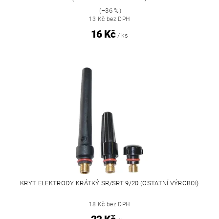
(–36 %)
13 Kč bez DPH
16 Kč
/ ks
KRYT ELEKTRODY KRÁTKÝ SR/SRT 9/20 (OSTATNÍ VÝROBCI)
18 Kč bez DPH