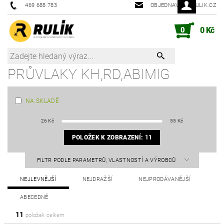
469 688 783
OBJEDNAVKY@RULIK.CZ
0
0 Kč
PRŮVLAKY KH,RD,ABIMIG
NA SKLADĚ
26
Kč
55
Kč
POLOŽEK K ZOBRAZENÍ:
11
FILTR PODLE PARAMETRŮ, VLASTNOSTÍ A VÝROBCŮ
NEJLEVNĚJŠÍ
NEJDRAŽŠÍ
NEJPRODÁVANĚJŠÍ
ABECEDNĚ
11
položek celkem