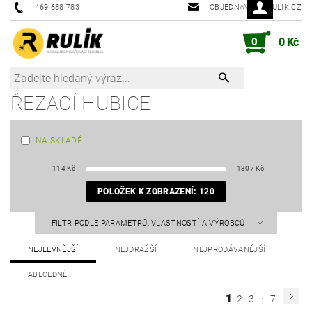
469 688 783
OBJEDNAVKY@RULIK.CZ
0
0 Kč
ŘEZACÍ HUBICE
NA SKLADĚ
114
Kč
1307
Kč
POLOŽEK K ZOBRAZENÍ:
120
FILTR PODLE PARAMETRŮ, VLASTNOSTÍ A VÝROBCŮ
NEJLEVNĚJŠÍ
NEJDRAŽŠÍ
NEJPRODÁVANĚJŠÍ
ABECEDNĚ
...
1
2
3
7