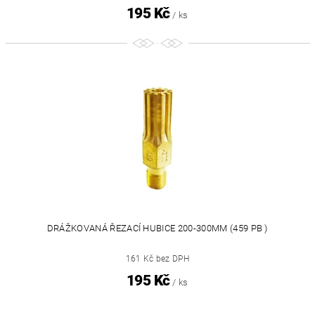
195 Kč
/ ks
DRÁŽKOVANÁ ŘEZACÍ HUBICE 200-300MM (459 PB )
161 Kč bez DPH
195 Kč
/ ks