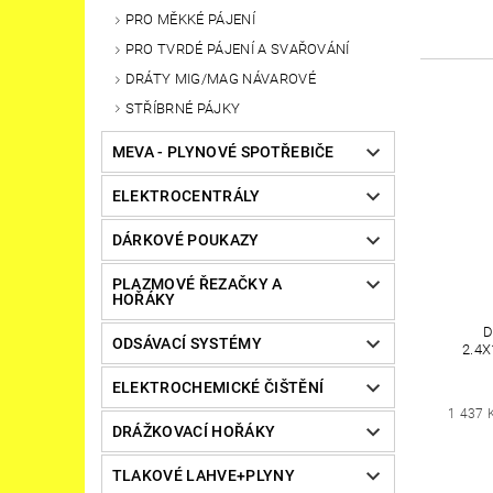
PRO MĚKKÉ PÁJENÍ
PRO TVRDÉ PÁJENÍ A SVAŘOVÁNÍ
DRÁTY MIG/MAG NÁVAROVÉ
STŘÍBRNÉ PÁJKY
MEVA - PLYNOVÉ SPOTŘEBIČE
ELEKTROCENTRÁLY
DÁRKOVÉ POUKAZY
PLAZMOVÉ ŘEZAČKY A
HOŘÁKY
D
ODSÁVACÍ SYSTÉMY
2.4
ELEKTROCHEMICKÉ ČIŠTĚNÍ
1 437 
DRÁŽKOVACÍ HOŘÁKY
TLAKOVÉ LAHVE+PLYNY