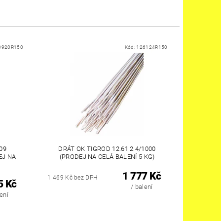
0920R150
Kód:
126124R150
09
DRÁT OK TIGROD 12.61 2.4/1000
EJ NA
(PRODEJ NA CELÁ BALENÍ 5 KG)
1 777 Kč
1 469 Kč bez DPH
5 Kč
/ balení
lení