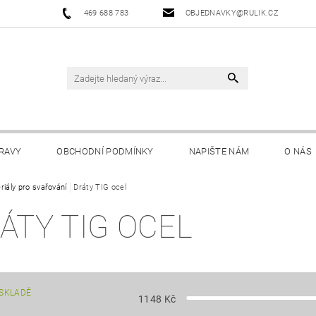
469 688 783
OBJEDNAVKY@RULIK.CZ
RAVY
OBCHODNÍ PODMÍNKY
NAPIŠTE NÁM
O NÁS
riály pro svařování
Dráty TIG ocel
ÁTY TIG OCEL
SKLADĚ
1148
Kč