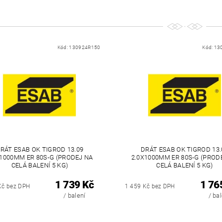
Kód:
130924R150
Kód:
13
RÁT ESAB OK TIGROD 13.09
DRÁT ESAB OK TIGROD 13.
X1000MM ER 80S-G (PRODEJ NA
2.0X1000MM ER 80S-G (PROD
CELÁ BALENÍ 5 KG)
CELÁ BALENÍ 5 KG)
1 739 Kč
1 76
Kč bez DPH
1 459 Kč bez DPH
/ balení
/ ba