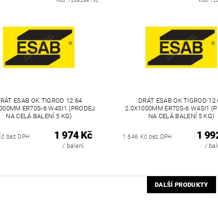
Kód:
126424R150
Kód:
12
RÁT ESAB OK TIGROD 12.64
DRÁT ESAB OK TIGROD 12.
1000MM ER70S-6 W4SI1 (PRODEJ
2.0X1000MM ER70S-6 W4SI1 (
NA CELÁ BALENÍ 5 KG)
NA CELÁ BALENÍ 5 KG)
1 974 Kč
1 99
Kč bez DPH
1 646 Kč bez DPH
/ balení
/ ba
DALŠÍ PRODUKTY