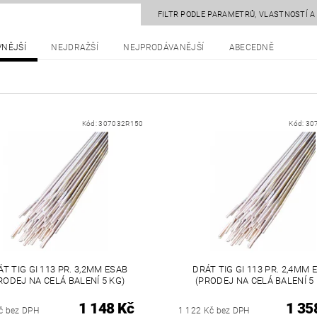
FILTR PODLE PARAMETRŮ, VLASTNOSTÍ 
VNĚJŠÍ
NEJDRAŽŠÍ
NEJPRODÁVANĚJŠÍ
ABECEDNĚ
Kód:
307032R150
Kód:
30
T TIG GI 113 PR. 3,2MM ESAB
DRÁT TIG GI 113 PR. 2,4MM 
RODEJ NA CELÁ BALENÍ 5 KG)
(PRODEJ NA CELÁ BALENÍ 5
1 148 Kč
1 35
č bez DPH
1 122 Kč bez DPH