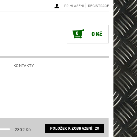
|
PŘIHLÁŠENÍ
REGISTRACE
0
0 Kč
KONTAKTY
POLOŽEK K ZOBRAZENÍ:
20
2302
Kč