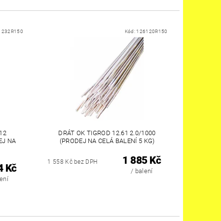
1232R150
Kód:
126120R150
12
DRÁT OK TIGROD 12.61 2.0/1000
EJ NA
(PRODEJ NA CELÁ BALENÍ 5 KG)
1 885 Kč
1 558 Kč bez DPH
4 Kč
/ balení
lení