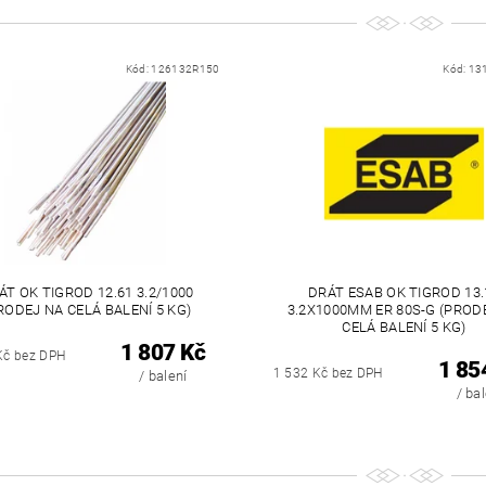
Kód:
126132R150
Kód:
13
ÁT OK TIGROD 12.61 3.2/1000
DRÁT ESAB OK TIGROD 13.
RODEJ NA CELÁ BALENÍ 5 KG)
3.2X1000MM ER 80S-G (PROD
CELÁ BALENÍ 5 KG)
1 807 Kč
Kč bez DPH
1 85
1 532 Kč bez DPH
/ balení
/ ba