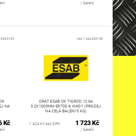
lení
/ balení
0932R150
Kód:
126432R150
09
DRÁT ESAB OK TIGROD 12.64
EJ NA
3.2X1000MM ER70S-6 W4SI1 (PRODEJ
NA CELÁ BALENÍ 5 KG)
6 Kč
1 723 Kč
1 424 Kč bez DPH
lení
/ balení