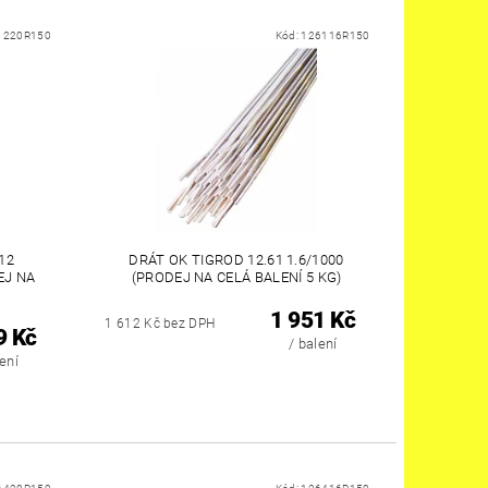
1220R150
Kód:
126116R150
12
DRÁT OK TIGROD 12.61 1.6/1000
EJ NA
(PRODEJ NA CELÁ BALENÍ 5 KG)
1 951 Kč
1 612 Kč bez DPH
9 Kč
/ balení
lení