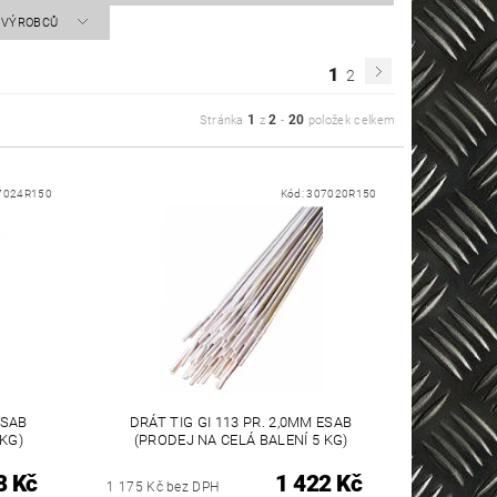
A VÝROBCŮ
1
2
1
2
20
Stránka
z
-
položek celkem
7024R150
Kód:
307020R150
ESAB
DRÁT TIG GI 113 PR. 2,0MM ESAB
 KG)
(PRODEJ NA CELÁ BALENÍ 5 KG)
8 Kč
1 422 Kč
1 175 Kč bez DPH