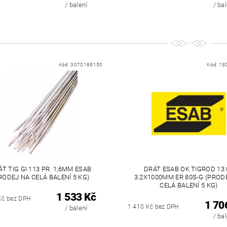
/ balení
/ ba
Kód:
307016R150
Kód:
13
T TIG GI 113 PR. 1,6MM ESAB
DRÁT ESAB OK TIGROD 13.
RODEJ NA CELÁ BALENÍ 5 KG)
3.2X1000MM ER 80S-G (PROD
CELÁ BALENÍ 5 KG)
1 533 Kč
Kč bez DPH
1 70
1 410 Kč bez DPH
/ balení
/ ba