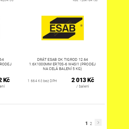
6420R150
Kód:
126416R150
64
DRÁT ESAB OK TIGROD 12.64
PRODEJ
1.6X1000MM ER70S-6 W4SI1 (PRODEJ
NA CELÁ BALENÍ 5 KG)
2 Kč
2 013 Kč
1 664 Kč bez DPH
lení
/ balení
1
2