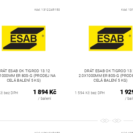
Kód:
131224R150
Kód:
13
RÁT ESAB OK TIGROD 13.12
DRÁT ESAB OK TIGROD 13.
X1000MM ER 80S-G (PRODEJ NA
2.0X1000MM ER 80S-G (PROD
CELÁ BALENÍ 5 KG)
CELÁ BALENÍ 5 KG)
1 894 Kč
1 92
Kč bez DPH
1 594 Kč bez DPH
/ balení
/ ba