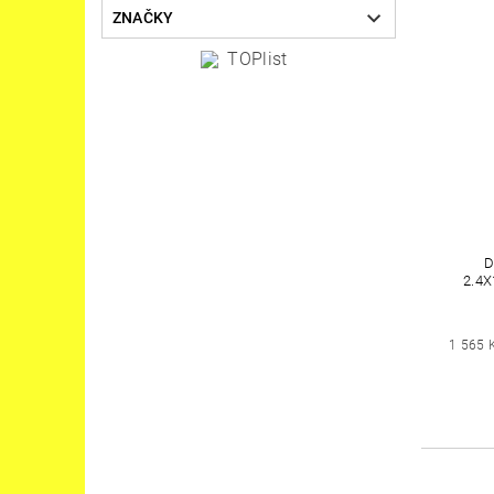
ZNAČKY
D
2.4
1 565 