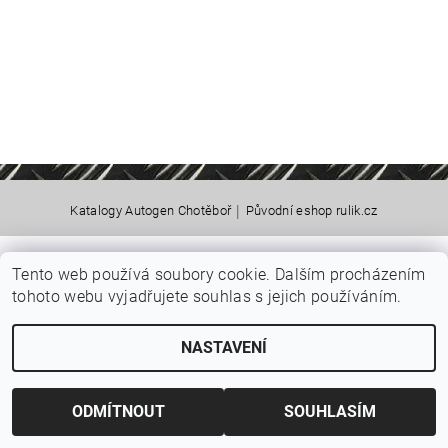
|
Katalogy Autogen Chotěboř
Původní eshop rulik.cz
Tento web používá soubory cookie. Dalším procházením
Upravit nastavení cookies
2026 © Jiří Rulík Chrudim, všechna práva vyhrazena
tohoto webu vyjadřujete souhlas s jejich používáním.
Vytvořil Shoptet
NASTAVENÍ
ODMÍTNOUT
SOUHLASÍM