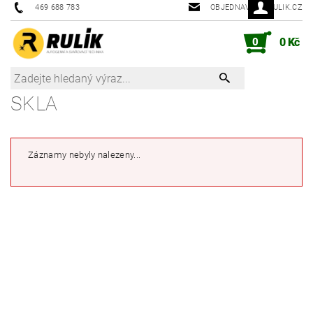
469 688 783
OBJEDNAVKY@RULIK.CZ
0
0 Kč
SKLA
Záznamy nebyly nalezeny...