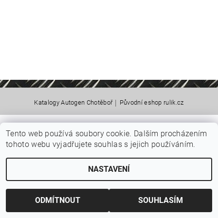
|
Katalogy Autogen Chotěboř
Původní eshop rulik.cz
Tento web používá soubory cookie. Dalším procházením
Upravit nastavení cookies
2026 © Jiří Rulík Chrudim, všechna práva vyhrazena
tohoto webu vyjadřujete souhlas s jejich používáním.
Vytvořil Shoptet
NASTAVENÍ
ODMÍTNOUT
SOUHLASÍM