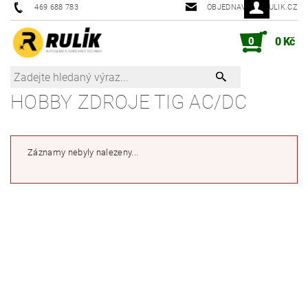
469 688 783
OBJEDNAVKY@RULIK.CZ
0
0 Kč
HOBBY ZDROJE TIG AC/DC
Záznamy nebyly nalezeny...