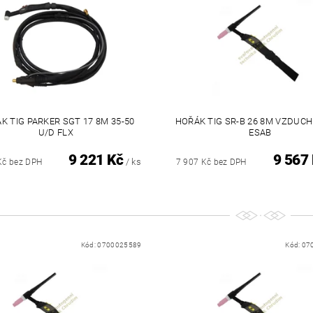
K TIG PARKER SGT 17 8M 35-50
HOŘÁK TIG SR-B 26 8M VZDUCH
U/D FLX
ESAB
9 221 Kč
9 567
/ ks
Kč bez DPH
7 907 Kč bez DPH
Kód:
0700025589
Kód:
07