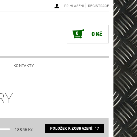
|
PŘIHLÁŠENÍ
REGISTRACE
0
0 Kč
KONTAKTY
RY
POLOŽEK K ZOBRAZENÍ:
17
18856
Kč