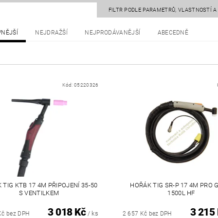
FILTR PODLE PARAMETRŮ, VLASTNOSTÍ 
VNĚJŠÍ
NEJDRAŽŠÍ
NEJPRODÁVANĚJŠÍ
ABECEDNĚ
Kód:
05220326
 TIG KTB 17 4M PŘIPOJENÍ 35-50
HOŘÁK TIG SR-P 17 4M PRO
S VENTILKEM
1500L HF
3 018 Kč
3 215
/ ks
Kč bez DPH
2 657 Kč bez DPH