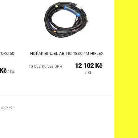
 OKC 50
HOŘÁK BINZEL ABITIG 18SC 4M HIFLEX
12 102 Kč
10 002 Kč bez DPH
 Kč
/ ks
/ ks
00025590