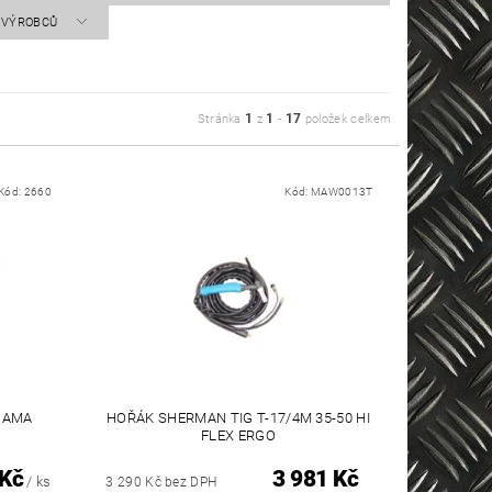
A VÝROBCŮ
1
1
17
Stránka
z
-
položek celkem
Kód:
2660
Kód:
MAW0013T
 GAMA
HOŘÁK SHERMAN TIG T-17/4M 35-50 HI
FLEX ERGO
 Kč
3 981 Kč
/ ks
3 290 Kč bez DPH