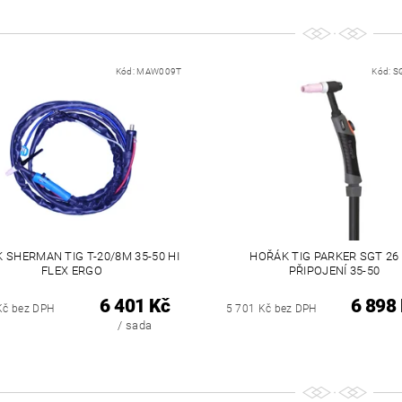
Kód:
MAW009T
Kód:
S
 SHERMAN TIG T-20/8M 35-50 HI
HOŘÁK TIG PARKER SGT 26
FLEX ERGO
PŘIPOJENÍ 35-50
6 401 Kč
6 898
Kč bez DPH
5 701 Kč bez DPH
/ sada