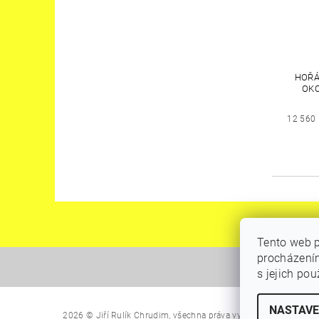
HOŘÁ
OKC
12 560
Tento web p
procházením
s jejich po
NASTAVE
Upravit na
2026 © Jiří Rulík Chrudim, všechna práva vyhrazena