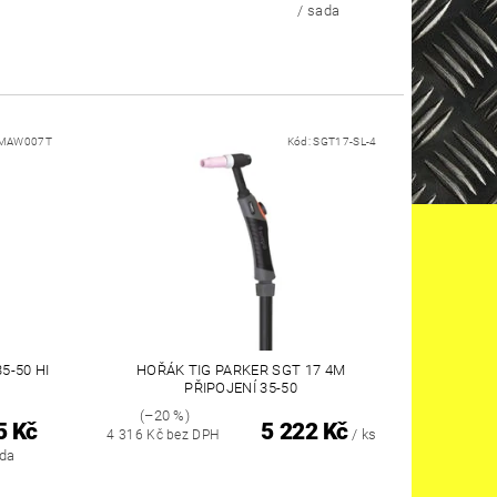
/ sada
MAW007T
Kód:
SGT17-SL-4
5-50 HI
HOŘÁK TIG PARKER SGT 17 4M
PŘIPOJENÍ 35-50
(–20 %)
5 Kč
5 222 Kč
/ ks
4 316 Kč bez DPH
ada