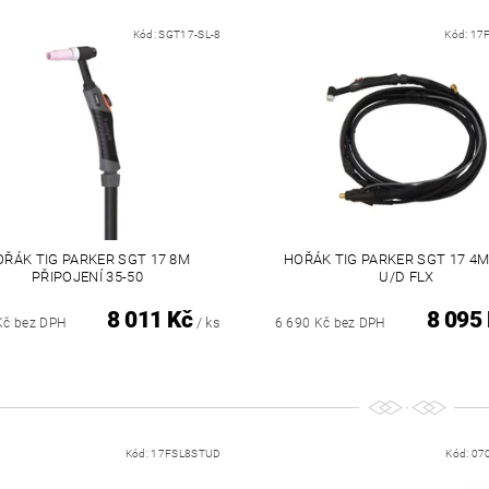
Kód:
SGT17-SL-8
Kód:
17
OŘÁK TIG PARKER SGT 17 8M
HOŘÁK TIG PARKER SGT 17 4M
PŘIPOJENÍ 35-50
U/D FLX
8 011 Kč
8 095
/ ks
Kč bez DPH
6 690 Kč bez DPH
Kód:
17FSL8STUD
Kód:
07