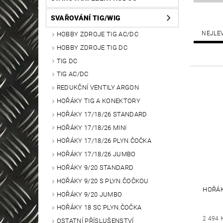
SVAŘOVÁNÍ TIG/WIG
NEJLE
HOBBY ZDROJE TIG AC/DC
HOBBY ZDROJE TIG DC
TIG DC
TIG AC/DC
REDUKČNÍ VENTILY ARGON
HOŘÁKY TIG A KONEKTORY
HOŘÁKY 17/18/26 STANDARD
HOŘÁKY 17/18/26 MINI
HOŘÁKY 17/18/26 PLYN.ČOČKA
HOŘÁKY 17/18/26 JUMBO
HOŘÁKY 9/20 STANDARD
HOŘÁKY 9/20 S PLYN.ČOČKOU
HOŘÁK
HOŘÁKY 9/20 JUMBO
HOŘÁKY 18 SC PLYN.ČOČKA
2 494 
OSTATNÍ PŘÍSLUŠENSTVÍ