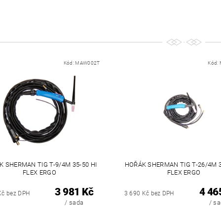
Kód:
MAW002T
Kód:
 SHERMAN TIG T-9/4M 35-50 HI
HOŘÁK SHERMAN TIG T-26/4M 3
FLEX ERGO
FLEX ERGO
3 981 Kč
4 46
Kč bez DPH
3 690 Kč bez DPH
/ sada
/ s