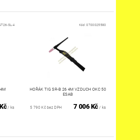
GT26-SL-4
Kód:
0700025580
 4M
HOŘÁK TIG SR-B 26 4M VZDUCH OKC 50
ESAB
 Kč
7 006 Kč
/ ks
/ ks
5 790 Kč bez DPH