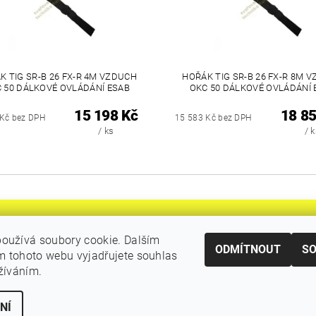
K TIG SR-B 26 FX-R 4M VZDUCH
HOŘÁK TIG SR-B 26 FX-R 8M 
 50 DÁLKOVÉ OVLÁDÁNÍ ESAB
OKC 50 DÁLKOVÉ OVLÁDÁNÍ 
15 198 Kč
18 85
 Kč bez DPH
15 583 Kč bez DPH
/ ks
/ 
oužívá soubory cookie. Dalším
ODMÍTNOUT
S
 tohoto webu vyjadřujete souhlas
|
Katalogy Autogen Chotěboř
Původní eshop rulik.cz
užíváním.
NÍ
stavení cookies