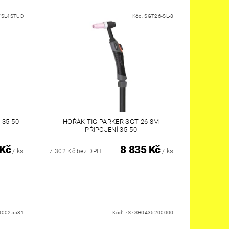
FSL4STUD
Kód:
SGT26-SL-8
 35-50
HOŘÁK TIG PARKER SGT 26 8M
PŘIPOJENÍ 35-50
 Kč
8 835 Kč
/ ks
/ ks
7 302 Kč bez DPH
00025581
Kód:
7S7SH0435200000