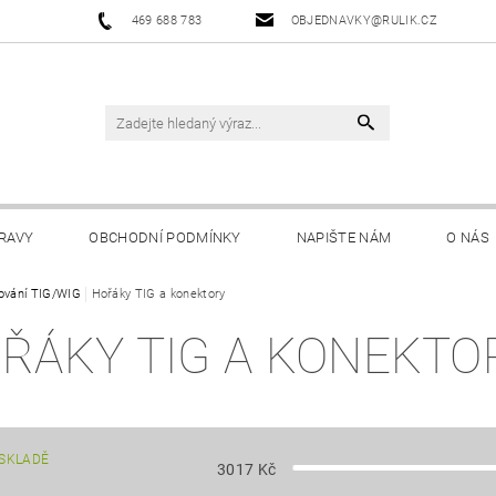
469 688 783
OBJEDNAVKY@RULIK.CZ
RAVY
OBCHODNÍ PODMÍNKY
NAPIŠTE NÁM
O NÁS
ování TIG/WIG
Hořáky TIG a konektory
ŘÁKY TIG A KONEKTO
SKLADĚ
3017
Kč