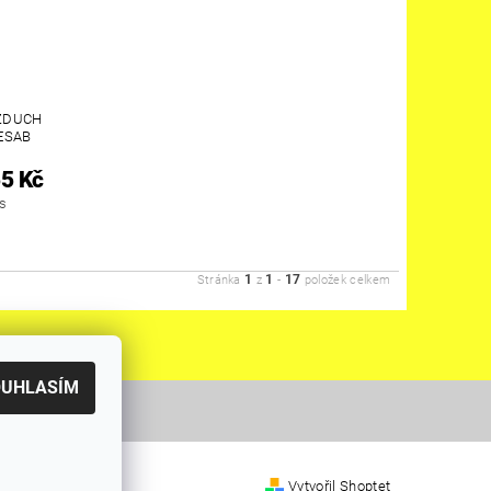
VZDUCH
ESAB
5 Kč
ks
1
1
17
Stránka
z
-
položek celkem
OUHLASÍM
Vytvořil Shoptet