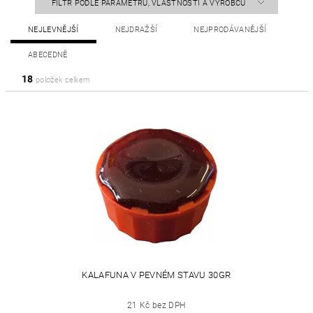
FILTR PODLE PARAMETRŮ, VLASTNOSTÍ A VÝROBCŮ
NEJLEVNĚJŠÍ
NEJDRAŽŠÍ
NEJPRODÁVANĚJŠÍ
ABECEDNĚ
18
položek celkem
KALAFUNA V PEVNÉM STAVU 30GR
21 Kč bez DPH