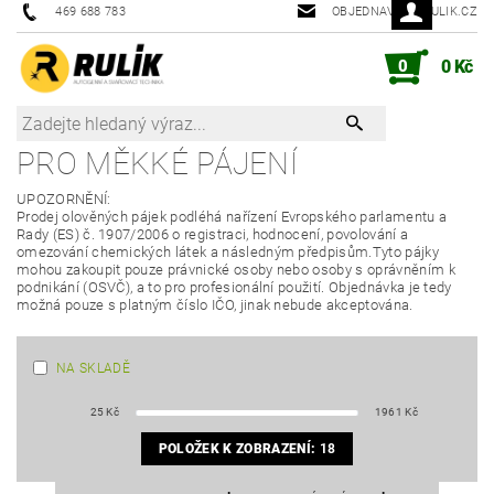
469 688 783
OBJEDNAVKY@RULIK.CZ
0
0 Kč
PRO MĚKKÉ PÁJENÍ
UPOZORNĚNÍ:
Prodej olověných pájek podléhá nařízení Evropského parlamentu a
Rady (ES) č. 1907/2006 o registraci, hodnocení, povolování a
omezování chemických látek a následným předpisům.Tyto pájky
mohou zakoupit pouze právnické osoby nebo osoby s oprávněním k
podnikání (OSVČ), a to pro profesionální použití. Objednávka je tedy
možná pouze s platným číslo IČO, jinak nebude akceptována.
NA SKLADĚ
25
Kč
1961
Kč
POLOŽEK K ZOBRAZENÍ:
18