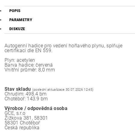
POPIS
PARAMETRY
DISKUZE
Autogenní hadice pro vedení hořlavého plynu, splňuje
certifikaci dle EN 559.
Plyn: acetylen
Barva hadice: červená
Vnitřní průměr: 8,0 mm
Stav skladu
(poslední aktualizace 30.07.2026 12:45)
Chrudim: 498.4 bm
Chotěboř: 143.9 bm
Výrobce / odpovědná osoba
GCE, s.r.o
Žižkova 381, 58301
58301 Chotěboř
Česká republika