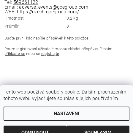
Tel:
569661122
Email:
adverse_events@gcegroup.com
WEB:
https://czech.gcegroup.com/
Hmotnost
0.2 kg
Průměr
8
Buďte první, kdo napíše příspěvek k této položce.
Pouze registrovaní uživatelé mohou vkládat příspěvky. Prosím
přihlaste se
nebo se
registrujte
.
Tento web používá soubory cookie. Dalším procházením
tohoto webu vyjadřujete souhlas s jejich používáním.
|
Katalogy Autogen Chotěboř
Původní eshop rulik.cz
NASTAVENÍ
Upravit nastavení cookies
2026 © Jiří Rulík Chrudim, všechna práva vyhrazena
Vytvořil Shoptet
ODMÍTNOUT
SOUHLASÍM