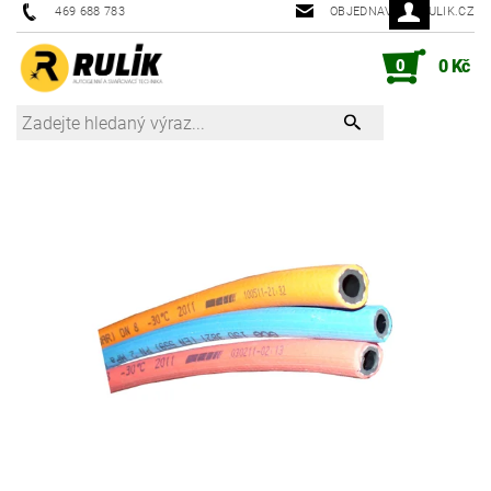
469 688 783
OBJEDNAVKY@RULIK.CZ
0
0 Kč