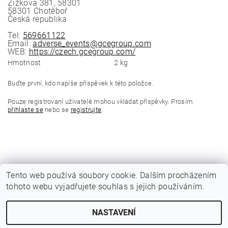
Žižkova 381, 58301
58301 Chotěboř
Česká republika
Tel:
569661122
Email:
adverse_events@gcegroup.com
WEB:
https://czech.gcegroup.com/
Hmotnost
2 kg
Buďte první, kdo napíše příspěvek k této položce.
Pouze registrovaní uživatelé mohou vkládat příspěvky. Prosím
přihlaste se
nebo se
registrujte
.
Tento web používá soubory cookie. Dalším procházením
tohoto webu vyjadřujete souhlas s jejich používáním.
|
Katalogy Autogen Chotěboř
Původní eshop rulik.cz
NASTAVENÍ
Upravit nastavení cookies
2026 © Jiří Rulík Chrudim, všechna práva vyhrazena