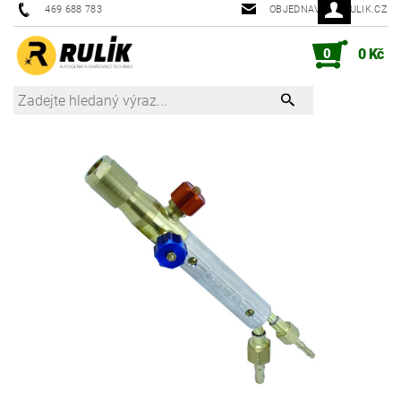
469 688 783
OBJEDNAVKY@RULIK.CZ
0
0 Kč