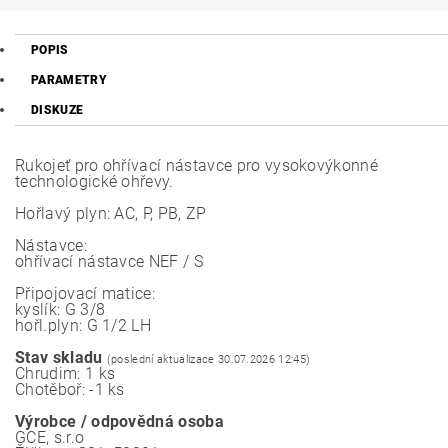
POPIS
PARAMETRY
DISKUZE
Rukojeť pro ohřívací nástavce pro vysokovýkonné
technologické ohřevy.
Hořlavý plyn: AC, P, PB, ZP
Nástavce:
ohřívací nástavce NEF / S
Připojovací matice:
kyslík: G 3/8
hořl.plyn: G 1/2 LH
Stav skladu
(poslední aktualizace 30.07.2026 12:45)
Chrudim: 1 ks
Chotěboř: -1 ks
Výrobce / odpovědná osoba
GCE, s.r.o