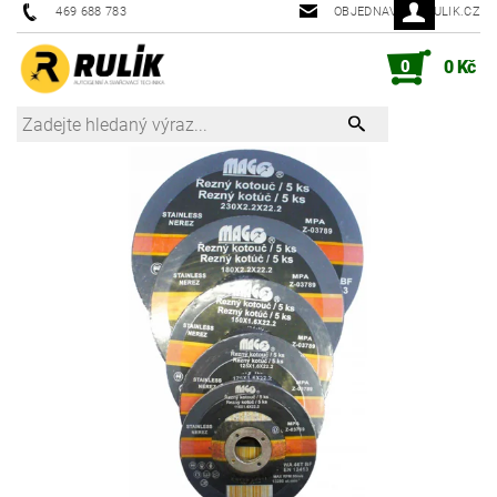
469 688 783
OBJEDNAVKY@RULIK.CZ
0
0 Kč