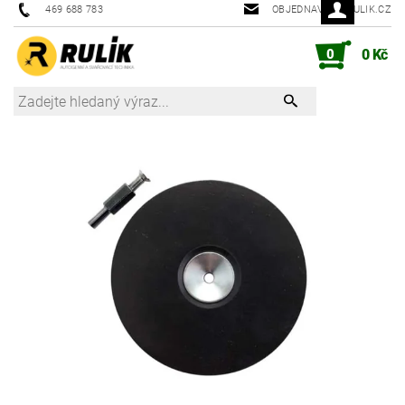
469 688 783
OBJEDNAVKY@RULIK.CZ
0
0 Kč