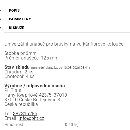
POPIS
PARAMETRY
DISKUZE
Univerzální unašeč pro brusky na vulkánfíbrové kotouče.
Stopka pr.6mm
Průměr unašeče: 125 mm
Stav skladu
(poslední aktualizace 10.08.2026 08:41)
Chrudim: 2 ks
Chotěboř: 4 ks
Výrobce / odpovědná osoba
PHT a.s.
Hany Kvapilové 423/5, 37010
37010 České Budějovice 3
Česká republika
Tel:
387316285
Email:
info@pht.cz
Hmotnost
0.13 kg