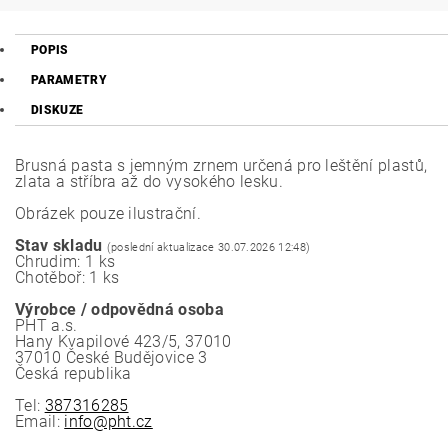
POPIS
PARAMETRY
DISKUZE
Brusná pasta s jemným zrnem určená pro leštění plastů,
zlata a stříbra až do vysokého lesku.
Obrázek pouze ilustrační.
Stav skladu
(poslední aktualizace 30.07.2026 12:48)
Chrudim: 1 ks
Chotěboř: 1 ks
Výrobce / odpovědná osoba
PHT a.s.
Hany Kvapilové 423/5, 37010
37010 České Budějovice 3
Česká republika
Tel:
387316285
Email:
info@pht.cz