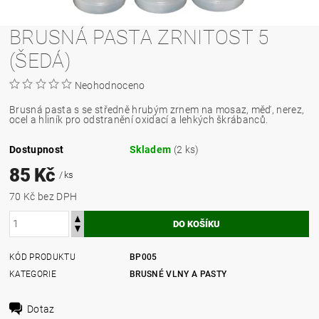
BRUSNÁ PASTA ZRNITOST 5
(ŠEDÁ)
Neohodnoceno
Brusná pasta s se středně hrubým zrnem na mosaz, měď, nerez,
ocel a hliník pro odstranění oxidací a lehkých škrábanců.
Dostupnost
Skladem
(2 ks)
85 Kč
/ ks
70 Kč bez DPH
KÓD PRODUKTU
BP005
KATEGORIE
BRUSNÉ VLNY A PASTY
Dotaz