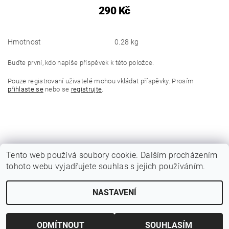
290 Kč
Hmotnost
0.28 kg
Buďte první, kdo napíše příspěvek k této položce.
Pouze registrovaní uživatelé mohou vkládat příspěvky. Prosím
přihlaste se
nebo se
registrujte
.
Tento web používá soubory cookie. Dalším procházením
tohoto webu vyjadřujete souhlas s jejich používáním.
|
Katalogy Autogen Chotěboř
Původní eshop rulik.cz
NASTAVENÍ
Upravit nastavení cookies
2026 © Jiří Rulík Chrudim, všechna práva vyhrazena
Vytvořil Shoptet
ODMÍTNOUT
SOUHLASÍM