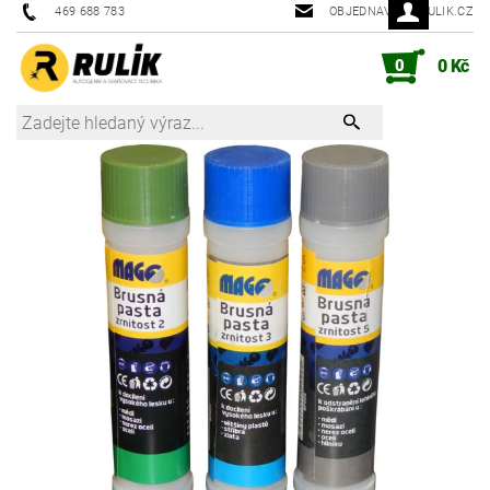
469 688 783
OBJEDNAVKY@RULIK.CZ
0
0 Kč