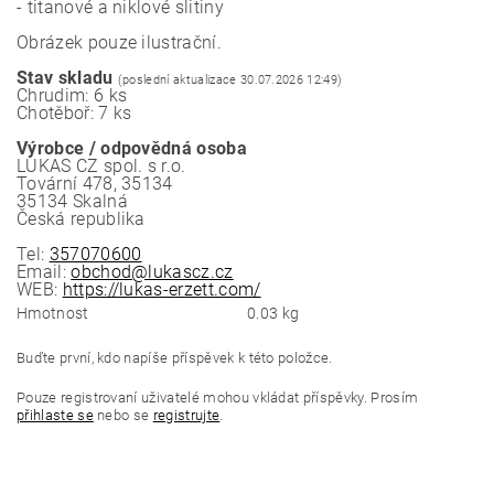
- titanové a niklové slitiny
Obrázek pouze ilustrační.
Stav skladu
(poslední aktualizace 30.07.2026 12:49)
Chrudim: 6 ks
Chotěboř: 7 ks
Výrobce / odpovědná osoba
LUKAS CZ spol. s r.o.
Tovární 478, 35134
35134 Skalná
Česká republika
Tel:
357070600
Email:
obchod@lukascz.cz
WEB:
https://lukas-erzett.com/
Hmotnost
0.03 kg
Buďte první, kdo napíše příspěvek k této položce.
Pouze registrovaní uživatelé mohou vkládat příspěvky. Prosím
přihlaste se
nebo se
registrujte
.