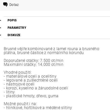
Dotaz
POPIS
PARAMETRY
DISKUZE
Brusné vějíře kombinované z lamel rouna a brusného
plátna, brusné částice z normálního korundu
Doporučené otáčky: 7.500 ot/min
Maximální otáčky: 14.000 ot/min
Vhodné použití:
- materiálové oceli a ocelitiny
- legované a zušlechtěné oceli
- nástrojové oceli
- korozi, kyselino a žáruodolné oceli
- litiny
- plastické hmoty, dřevo, guma
Možné použit i na:
- hliníkové, hořčíkové a měděné slitiny