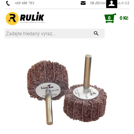
469 688 783
OBJEDNAVKY@RULIK.CZ
0
0 Kč