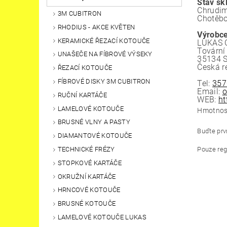
Stav sk
Chrudim
3M CUBITRON
Chotěbo
RHODIUS - AKCE KVĚTEN
Výrobce
KERAMICKÉ ŘEZACÍ KOTOUČE
LUKAS CZ
Tovární
UNAŠEČE NA FÍBROVÉ VÝSEKY
35134 
Česká r
ŘEZACÍ KOTOUČE
FÍBROVÉ DISKY 3M CUBITRON
Tel:
357
Email:
o
RUČNÍ KARTÁČE
WEB:
ht
LAMELOVÉ KOTOUČE
Hmotnos
BRUSNÉ VLNY A PASTY
Buďte prvn
DIAMANTOVÉ KOTOUČE
TECHNICKÉ FRÉZY
Pouze reg
STOPKOVÉ KARTÁČE
OKRUŽNÍ KARTÁČE
HRNCOVÉ KOTOUČE
BRUSNÉ KOTOUČE
LAMELOVÉ KOTOUČE LUKAS