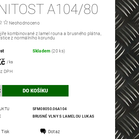
NITOST A104/80
Neohodnoceno
jíře kombinované z lamel rouna a brusného plátna,
stice z normálního korundu
st
Skladem
(20 ks)
Kč
/ ks
 Kč bez DPH
UKTU
SFM08050.06A104
E
BRUSNÉ VLNY S LAMELOU LUKAS
Tisk
Dotaz