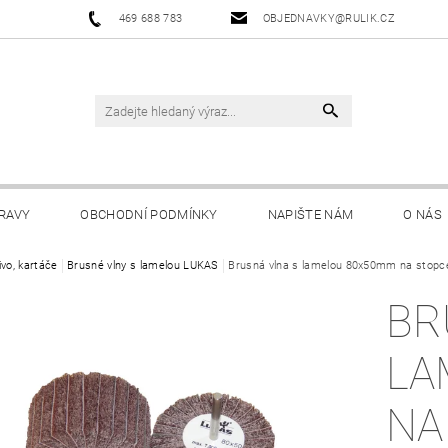
469 688 783
OBJEDNAVKY@RULIK.CZ
RAVY
OBCHODNÍ PODMÍNKY
NAPIŠTE NÁM
O NÁS
ivo, kartáče
Brusné vlny s lamelou LUKAS
Brusná vlna s lamelou 80x50mm na stopc
BR
LA
NA