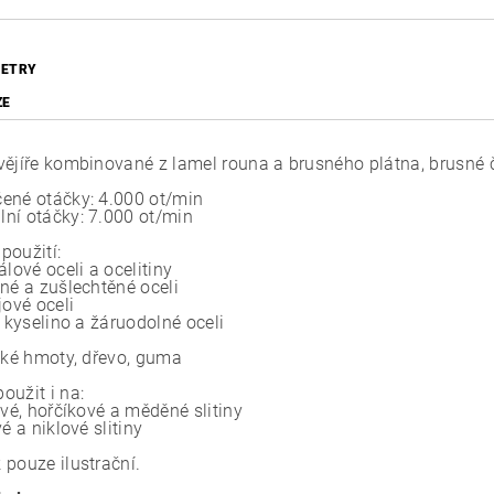
ETRY
ZE
vějíře kombinované z lamel rouna a brusného plátna, brusné 
ené otáčky: 4.000 ot/min
ní otáčky: 7.000 ot/min
použití:
álové oceli a ocelitiny
ané a zušlechtěné oceli
jové oceli
, kyselino a žáruodolné oceli
ické hmoty, dřevo, guma
oužit i na:
ové, hořčíkové a měděné slitiny
vé a niklové slitiny
 pouze ilustrační.