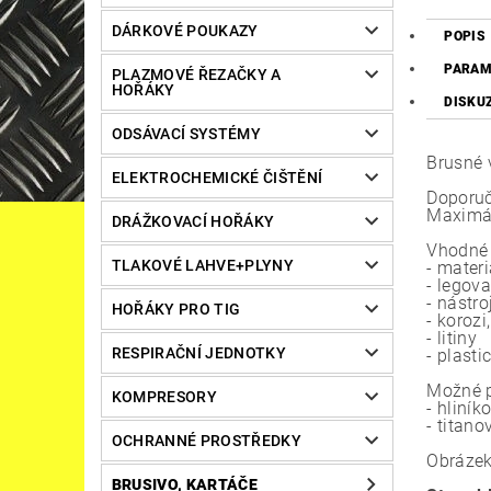
DÁRKOVÉ POUKAZY
POPIS
PARAM
PLAZMOVÉ ŘEZAČKY A
HOŘÁKY
DISKU
ODSÁVACÍ SYSTÉMY
Brusné 
ELEKTROCHEMICKÉ ČIŠTĚNÍ
Doporuč
Maximál
DRÁŽKOVACÍ HOŘÁKY
Vhodné 
TLAKOVÉ LAHVE+PLYNY
- materi
- legov
- nástro
HOŘÁKY PRO TIG
- korozi
- litiny
RESPIRAČNÍ JEDNOTKY
- plast
Možné p
KOMPRESORY
- hliník
- titano
OCHRANNÉ PROSTŘEDKY
Obrázek
BRUSIVO, KARTÁČE