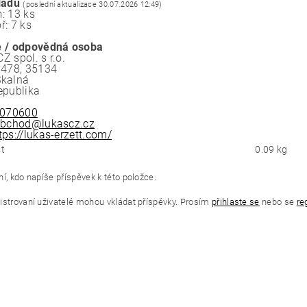
ladu
(poslední aktualizace 30.07.2026 12:49)
: 13 ks
ř: 7 ks
 / odpovědná osoba
 spol. s r.o.
 478, 35134
Skalná
epublika
070600
bchod@lukascz.cz
tps://lukas-erzett.com/
t
0.09 kg
í, kdo napíše příspěvek k této položce.
istrovaní uživatelé mohou vkládat příspěvky. Prosím
přihlaste se
nebo se
re