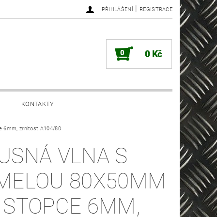
|
PŘIHLÁŠENÍ
REGISTRACE
0
0 Kč
KONTAKTY
e 6mm, zrnitost A104/80
USNÁ VLNA S
MELOU 80X50MM
 STOPCE 6MM,