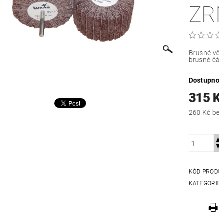
ZR
Brusné vě
brusné čá
Dostupno
315 
260
KÓD PROD
KATEGORI