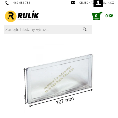
469 688 783
OBJEDNAVKY@RULIK.CZ
0
0 Kč