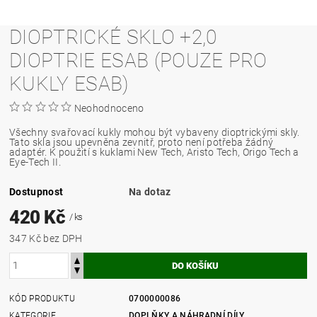
DIOPTRICKÉ SKLO +2,0
DIOPTRIE ESAB (POUZE PRO
KUKLY ESAB)
Neohodnoceno
Všechny svařovací kukly mohou být vybaveny dioptrickými skly.
Tato skla jsou upevněna zevnitř, proto není potřeba žádný
adaptér. K použití s kuklami New Tech, Aristo Tech, Origo Tech a
Eye-Tech II.
Dostupnost
Na dotaz
420 Kč
/ ks
347 Kč bez DPH
KÓD PRODUKTU
0700000086
KATEGORIE
DOPLŇKY A NÁHRADNÍ DÍLY