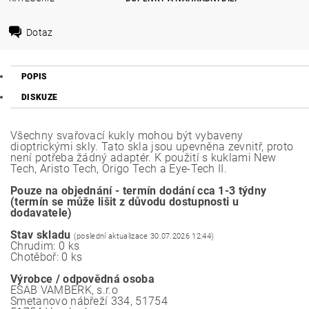
Dotaz
POPIS
DISKUZE
Všechny svařovací kukly mohou být vybaveny
dioptrickými skly. Tato skla jsou upevněna zevnitř, proto
není potřeba žádný adaptér. K použití s kuklami New
Tech, Aristo Tech, Origo Tech a Eye-Tech II.
Pouze na objednání - termín dodání cca 1-3 týdny
(termín se může lišit z důvodu dostupnosti u
dodavatele)
Stav skladu
(poslední aktualizace 30.07.2026 12:44)
Chrudim: 0 ks
Chotěboř: 0 ks
Výrobce / odpovědná osoba
ESAB VAMBERK, s.r.o
Smetanovo nábřeží 334, 51754