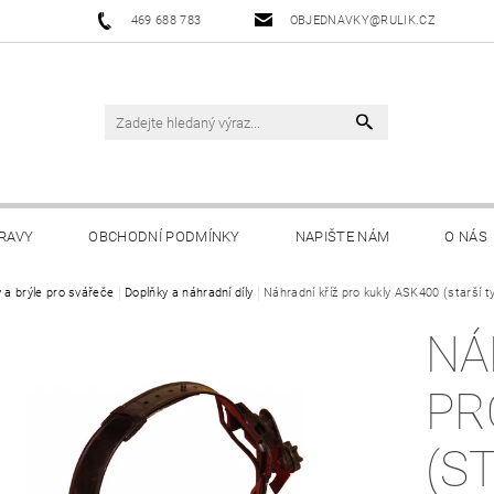
469 688 783
OBJEDNAVKY@RULIK.CZ
RAVY
OBCHODNÍ PODMÍNKY
NAPIŠTE NÁM
O NÁS
y a brýle pro svářeče
Doplňky a náhradní díly
Náhradní kříž pro kukly ASK400 (starší t
NÁ
PR
(S