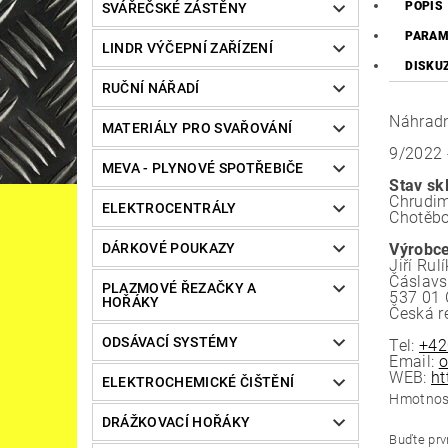
POPIS
SVÁŘEČSKÉ ZÁSTĚNY
PARAM
LINDR VÝČEPNÍ ZAŘÍZENÍ
DISKU
RUČNÍ NÁŘADÍ
Náhradní
MATERIÁLY PRO SVAŘOVÁNÍ
9/2022 
MEVA - PLYNOVÉ SPOTŘEBIČE
Stav sk
Chrudim
ELEKTROCENTRÁLY
Chotěbo
Výrobce
DÁRKOVÉ POUKAZY
Jiří Rulí
Čáslav
PLAZMOVÉ ŘEZAČKY A
537 01 
HOŘÁKY
Česká r
ODSÁVACÍ SYSTÉMY
Tel:
+42
Email:
o
WEB:
ht
ELEKTROCHEMICKÉ ČIŠTĚNÍ
Hmotnos
DRÁŽKOVACÍ HOŘÁKY
Buďte prvn