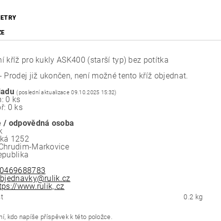
ETRY
ZE
 kříž pro kukly ASK400 (starší typ) bez potítka
- Prodej již ukončen, není možné tento kříž objednat.
ladu
(poslední aktualizace 09.10.2025 15:32)
: 0 ks
ř: 0 ks
 / odpovědná osoba
k
ská 1252
Chrudim-Markovice
epublika
0469688783
bjednavky@rulik.cz
tps://www.rulik,.cz
t
0.2 kg
í, kdo napíše příspěvek k této položce.