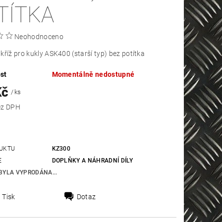
TÍTKA
Neohodnoceno
kříž pro kukly ASK400 (starší typ) bez potítka
st
Momentálně nedostupné
Kč
/ ks
 Kč bez DPH
UKTU
KZ300
E
DOPLŇKY A NÁHRADNÍ DÍLY
BYLA VYPRODÁNA...
Tisk
Dotaz