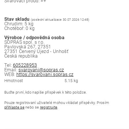
Svařovací proud: =+
Stav skladu
(poslední aktualizace 30.07.2026 12:48)
Chrudim: 5 kg
Chotěboř: 0 kg
Výrobce / odpovědná osoba
SOPRAS spol. s r.o.
Pavlovská 267, 27351
27351 Červený Újezd - Unhošť
Česká republika
Tel:
605228953
Email:
svarovani@sopras.cz
WEB:
https://svarovani.sopras.cz
Hmotnost
5.15 kg
Buďte první, kdo napíše příspěvek k této položce.
Pouze registrovaní uživatelé mohou vkládat příspěvky. Prosím
přihlaste se
nebo se
registrujte
.