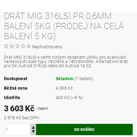
DRÁT MIG 316LSI PR.0,6MM
BALENÍ 5KG (PRODEJ NA CELÁ
BALENÍ 5 KG)
Neohodnoceno
Drát MIG 316LSi s velmi nízkým obsahem uhlíku pro svařování
nerezových ocelí typu 18Cr8Ni a 18Cr8Ni3Mo. Alternativní drát
pro OK Autrod 316LSi nebo OK Autrod 16.32.
Dostupnost
Skladem
(1 balení)
Běžná cena
4 003 Kč
Ušetříte
400 Kč
(–9 %)
3 603 Kč
/ balení
2 978 Kč bez DPH