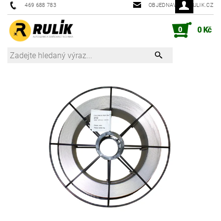
469 688 783
OBJEDNAVKY@RULIK.CZ
0
0 Kč