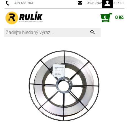
469 688 783
OBJEDNAVKY@RULIK.CZ
0
0 Kč