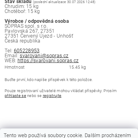
Stav skladu
(poslední aktualizace 30.07.2026 12:48)
Chrudim: 15 kg
Chotěboř: 15 kg
Výrobce / odpovědná osoba
SOPRAS spol. s r.o.
Pavlovská 267, 27351
27351 Červený Újezd - Unhošť
Česká republika
Tel:
605228953
Email:
svarovani@sopras.cz
WEB:
https://svarovani.sopras.cz
Hmotnost
15.45 kg
Buďte první, kdo napíše příspěvek k této položce.
Pouze registrovaní uživatelé mohou vkládat příspěvky. Prosím
přihlaste se
nebo se
registrujte
.
Tento web používá soubory cookie. Dalším procházením