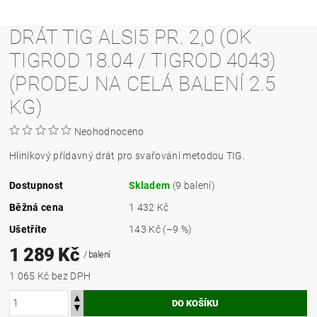
DRÁT TIG ALSI5 PR. 2,0 (OK
TIGROD 18.04 / TIGROD 4043)
(PRODEJ NA CELÁ BALENÍ 2.5
KG)
Neohodnoceno
Hliníkový přídavný drát pro svařování metodou TIG.
Dostupnost
Skladem
(9 balení)
Běžná cena
1 432 Kč
Ušetříte
143 Kč
(–9 %)
1 289 Kč
/ balení
1 065 Kč bez DPH