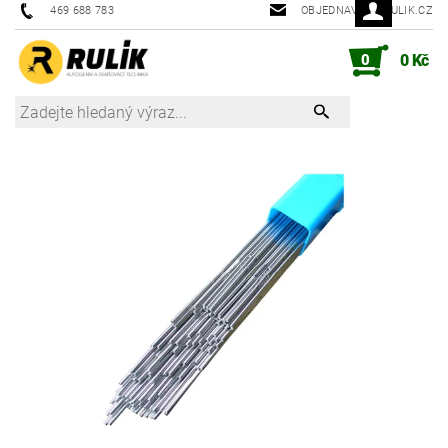
469 688 783
OBJEDNAVKY@RULIK.CZ
0
0 Kč