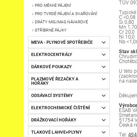
TÜV 09
PRO MĚKKÉ PÁJENÍ
Typické
PRO TVRDÉ PÁJENÍ A SVAŘOVÁNÍ
C <0,08
Si 0,80
DRÁTY MIG/MAG NÁVAROVÉ
Mn 1,7
STŘÍBRNÉ PÁJKY
Cr 20,0
Ni 10,0
Nb <1,0
MEVA - PLYNOVÉ SPOTŘEBIČE
Stav sk
ELEKTROCENTRÁLY
Chrudim
Chotěbo
DÁRKOVÉ POUKAZY
U této 
(zaokro
PLAZMOVÉ ŘEZAČKY A
na naše
HOŘÁKY
.
Děkujem
ODSÁVACÍ SYSTÉMY
Výrobce
ELEKTROCHEMICKÉ ČIŠTĚNÍ
ESAB VA
Smetano
51754 
DRÁŽKOVACÍ HOŘÁKY
Česká r
TLAKOVÉ LAHVE+PLYNY
Tel:
494