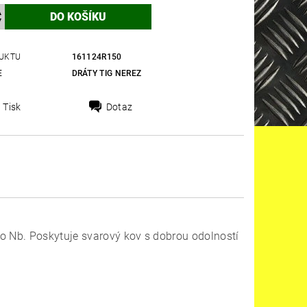
UKTU
161124R150
E
DRÁTY TIG NEREZ
Tisk
Dotaz
bo Nb. Poskytuje svarový kov s dobrou odolností