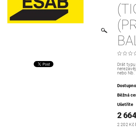
(T
(P
BA
Drát typu
nerezavěj
nebo Nb.
Dostupno
Běžná ce
Ušetříte
2 66