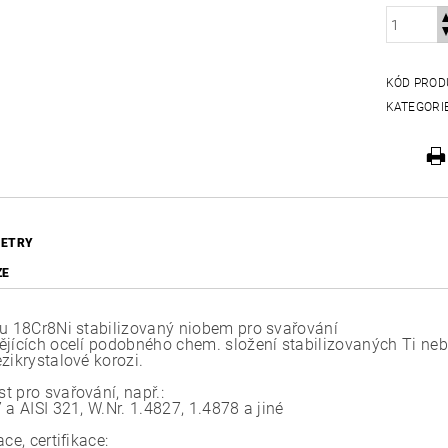
KÓD PROD
KATEGORI
ETRY
ZE
pu 18Cr8Ni stabilizovaný niobem pro svařování
ějících ocelí podobného chem. složení stabilizovaných Ti ne
zikrystalové korozi.
t pro svařování, např.:
 a AISI 321, W.Nr. 1.4827, 1.4878 a jiné
ace, certifikace: