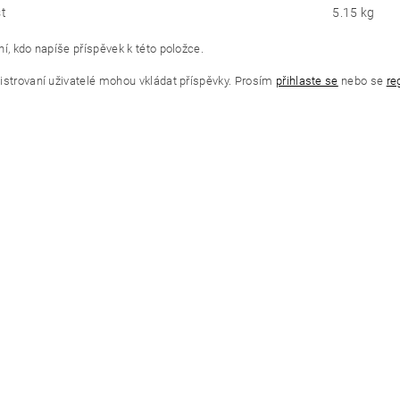
t
5.15 kg
í, kdo napíše příspěvek k této položce.
istrovaní uživatelé mohou vkládat příspěvky. Prosím
přihlaste se
nebo se
re