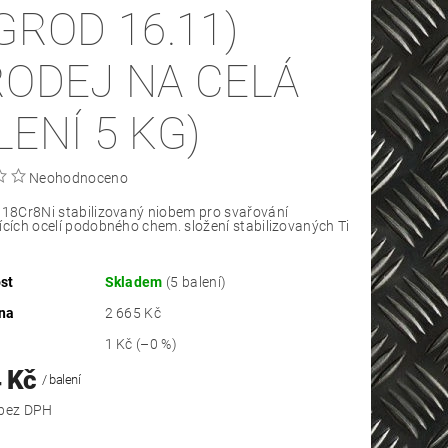
IGROD 16.11)
RODEJ NA CELÁ
LENÍ 5 KG)
Neohodnoceno
 18Cr8Ni stabilizovaný niobem pro svařování
ících ocelí podobného chem. složení stabilizovaných Ti
st
Skladem
(5 balení)
na
2 665 Kč
1 Kč
(–0 %)
4 Kč
/ balení
2 202 Kč bez DPH