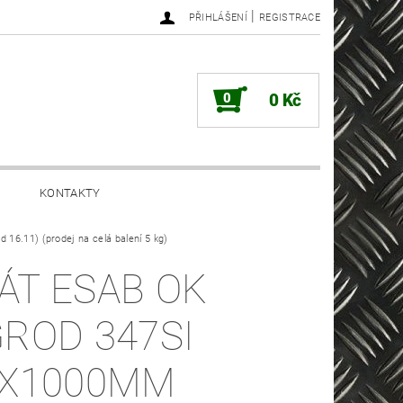
|
PŘIHLÁŠENÍ
REGISTRACE
0
0 Kč
KONTAKTY
16.11) (prodej na celá balení 5 kg)
ÁT ESAB OK
GROD 347SI
4X1000MM