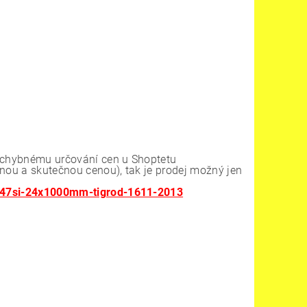
k chybnému určování cen u Shoptetu
enou a skutečnou cenou), tak je prodej možný jen
-347si-24x1000mm-tigrod-1611-2013