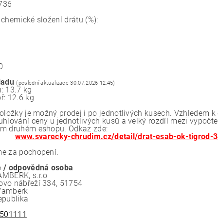
736
 chemické složení drátu (%):
0
0
ladu
(poslední aktualizace 30.07.2026 12:45)
: 13.7 kg
ř: 12.6 kg
položky je možný prodej i po jednotlivých kusech. Vzhledem 
uhlování ceny u jednotlivých kusů a velký rozdíl mezi vypočt
m druhém eshopu. Odkaz zde:
www.svarecky-chrudim.cz/detail/drat-esab-ok-tigrod
e za pochopení.
 / odpovědná osoba
MBERK, s.r.o
vo nábřeží 334, 51754
Vamberk
epublika
501111