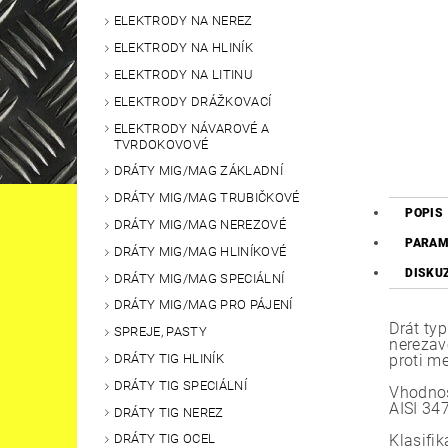
ELEKTRODY NA NEREZ
ELEKTRODY NA HLINÍK
ELEKTRODY NA LITINU
ELEKTRODY DRÁŽKOVACÍ
ELEKTRODY NÁVAROVÉ A
TVRDOKOVOVÉ
DRÁTY MIG/MAG ZÁKLADNÍ
DRÁTY MIG/MAG TRUBIČKOVÉ
POPIS
DRÁTY MIG/MAG NEREZOVÉ
PARAM
DRÁTY MIG/MAG HLINÍKOVÉ
DISKU
DRÁTY MIG/MAG SPECIÁLNÍ
DRÁTY MIG/MAG PRO PÁJENÍ
Drát ty
SPREJE, PASTY
nerezav
DRÁTY TIG HLINÍK
proti me
DRÁTY TIG SPECIÁLNÍ
Vhodnos
AISI 347
DRÁTY TIG NEREZ
Klasifik
DRÁTY TIG OCEL