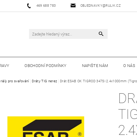
469 688 783
OBJEDNAVKY@RULIK.CZ
RAVY
OBCHODNÍ PODMÍNKY
NAPIŠTE NÁM
O NÁS
riály pro svařování
Dráty TIG nerez
Drát ESAB OK TIGROD 347Si 2.4x1000mm (Tigrod 
DR
TI
2.