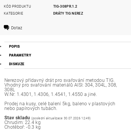
KÓD PRODUKTU
TIG-308PR.1.2
KATEGORIE
DRÁTY TIG NEREZ
Dotaz
POPIS
PARAMETRY
DISKUZE
Nerezový přídavný drát pro svařování metodou TIG.
Vhodný pro svařování materiálů AISI: 304, 304L, 308,
308L
W.Nr: 1.4301, 1.4306, 1.4541, 1.4550 a jiné.
Prodej na kusy, celé balení 5kg, baleno v plastových
nebo papírových tubách.
Stav skladu
(poslední aktualizace 30.07.2026 12:49)
Chrudim: 22.4 kg
Chotěboř: -0.3 kg