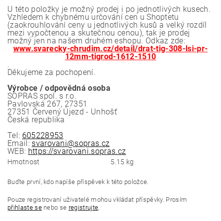
U této položky je možný prodej i po jednotlivých kusech.
Vzhledem k chybnému určování cen u Shoptetu
(zaokrouhlování ceny u jednotlivých kusů a velký rozdíl
mezi vypočtenou a skutečnou cenou), tak je prodej
možný jen na našem druhém eshopu. Odkaz zde:
www.svarecky-chrudim.cz/detail/drat-tig-308-lsi-pr-
12mm-tigrod-1612-1510
.
Děkujeme za pochopení.
Výrobce / odpovědná osoba
SOPRAS spol. s r.o.
Pavlovská 267, 27351
27351 Červený Újezd - Unhošť
Česká republika
Tel:
605228953
Email:
svarovani@sopras.cz
WEB:
https://svarovani.sopras.cz
Hmotnost
5.15 kg
Buďte první, kdo napíše příspěvek k této položce.
Pouze registrovaní uživatelé mohou vkládat příspěvky. Prosím
přihlaste se
nebo se
registrujte
.