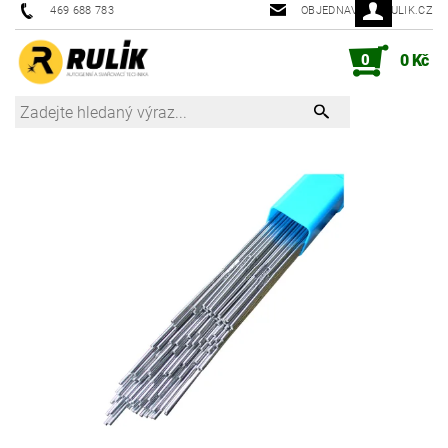
469 688 783
OBJEDNAVKY@RULIK.CZ
0
0 Kč