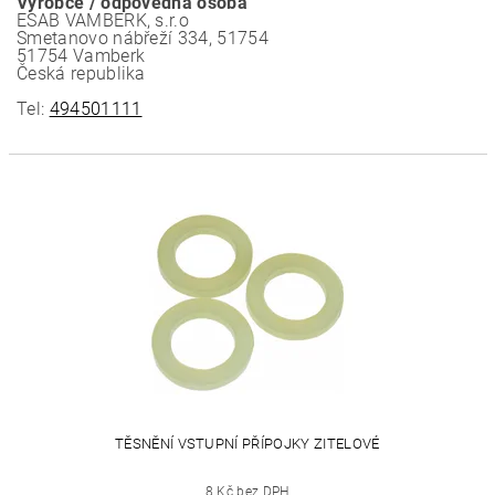
Výrobce / odpovědná osoba
ESAB VAMBERK, s.r.o
Smetanovo nábřeží 334, 51754
51754 Vamberk
Česká republika
Tel:
494501111
TĚSNĚNÍ VSTUPNÍ PŘÍPOJKY ZITELOVÉ
8 Kč bez DPH