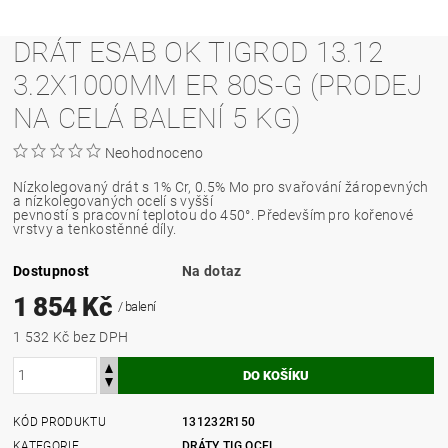
DRÁT ESAB OK TIGROD 13.12
3.2X1000MM ER 80S-G (PRODEJ
NA CELÁ BALENÍ 5 KG)
Neohodnoceno
Nízkolegovaný drát s 1% Cr, 0.5% Mo pro svařování žáropevných
a nízkolegovaných ocelí s vyšší
pevností s pracovní teplotou do 450°. Především pro kořenové
vrstvy a tenkostěnné díly.
Dostupnost
Na dotaz
1 854 Kč
/ balení
1 532 Kč bez DPH
KÓD PRODUKTU
131232R150
KATEGORIE
DRÁTY TIG OCEL