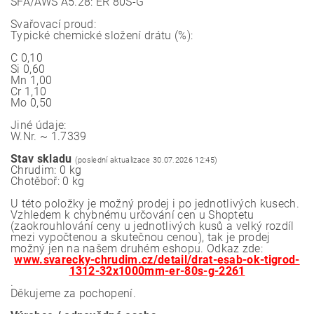
SFA/AWS A5.28: ER 80S-G
Svařovací proud:
Typické chemické složení drátu (%):
C 0,10
Si 0,60
Mn 1,00
Cr 1,10
Mo 0,50
Jiné údaje:
W.Nr. ~ 1.7339
Stav skladu
(poslední aktualizace 30.07.2026 12:45)
Chrudim: 0 kg
Chotěboř: 0 kg
U této položky je možný prodej i po jednotlivých kusech.
Vzhledem k chybnému určování cen u Shoptetu
(zaokrouhlování ceny u jednotlivých kusů a velký rozdíl
mezi vypočtenou a skutečnou cenou), tak je prodej
možný jen na našem druhém eshopu. Odkaz zde:
www.svarecky-chrudim.cz/detail/drat-esab-ok-tigrod-
1312-32x1000mm-er-80s-g-2261
.
Děkujeme za pochopení.