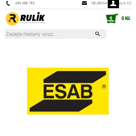
469 688 783
OBJEDNAVKY@RULIK.CZ
0
0 Kč