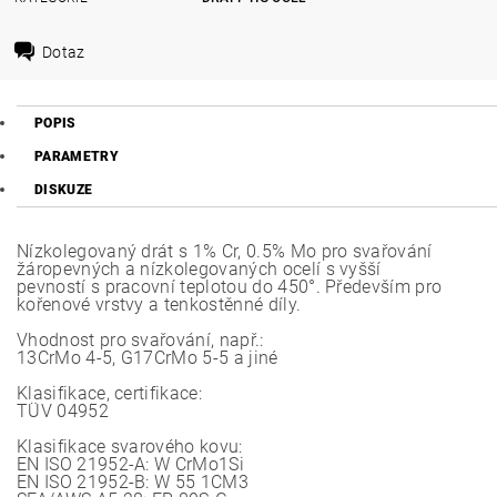
Dotaz
POPIS
PARAMETRY
DISKUZE
Nízkolegovaný drát s 1% Cr, 0.5% Mo pro svařování
žáropevných a nízkolegovaných ocelí s vyšší
pevností s pracovní teplotou do 450°. Především pro
kořenové vrstvy a tenkostěnné díly.
Vhodnost pro svařování, např.:
13CrMo 4-5, G17CrMo 5-5 a jiné
Klasifikace, certifikace:
TÜV 04952
Klasifikace svarového kovu:
EN ISO 21952-A: W CrMo1Si
EN ISO 21952-B: W 55 1CM3