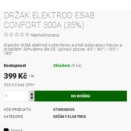
DRŽÁK ELEKTROD ESAB
CONFORT 300A (35%)
Neohodnoceno
Klasický držák elektrod s otevřenou a plně izolovanou hlavou a
držadlem. Schváleno dle CE. Upínací pozice: 45° / 90° / 135° /
180°.
Dostupnost
Skladem
(9 ks)
399 Kč
/ ks
330 Kč bez DPH
KÓD PRODUKTU
0700006005
KATEGORIE
DRŽÁKY ELEKTROD
Dotaz