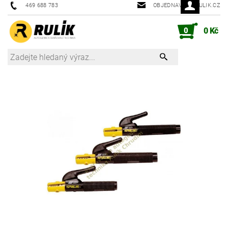
469 688 783
OBJEDNAVKY@RULIK.CZ
0
0 Kč