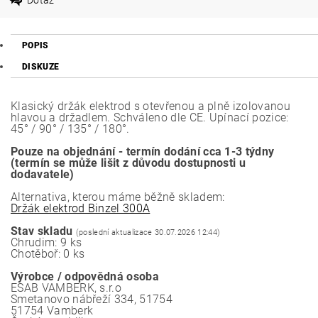
POPIS
DISKUZE
Klasický držák elektrod s otevřenou a plně izolovanou
hlavou a držadlem. Schváleno dle CE. Upínací pozice:
45° / 90° / 135° / 180°.
Pouze na objednání - termín dodání cca 1-3 týdny
(termín se může lišit z důvodu dostupnosti u
dodavatele)
Alternativa, kterou máme běžně skladem:
Držák elektrod Binzel 300A
Stav skladu
(poslední aktualizace 30.07.2026 12:44)
Chrudim: 9 ks
Chotěboř: 0 ks
Výrobce / odpovědná osoba
ESAB VAMBERK, s.r.o
Smetanovo nábřeží 334, 51754
51754 Vamberk