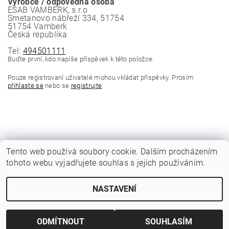
Výrobce / odpovědná osoba
ESAB VAMBERK, s.r.o
Smetanovo nábřeží 334, 51754
51754 Vamberk
Česká republika
Tel:
494501111
Buďte první, kdo napíše příspěvek k této položce.
Pouze registrovaní uživatelé mohou vkládat příspěvky. Prosím
přihlaste se
nebo se
registrujte
.
Tento web používá soubory cookie. Dalším procházením
tohoto webu vyjadřujete souhlas s jejich používáním.
|
Katalogy Autogen Chotěboř
Původní eshop rulik.cz
NASTAVENÍ
Upravit nastavení cookies
2026 © Jiří Rulík Chrudim, všechna práva vyhrazena
Vytvořil Shoptet
ODMÍTNOUT
SOUHLASÍM