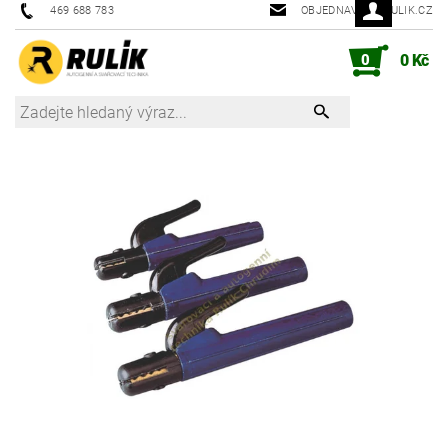
469 688 783
OBJEDNAVKY@RULIK.CZ
0
0 Kč