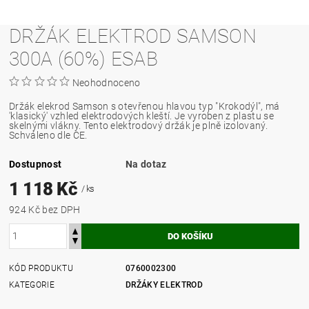
DRŽÁK ELEKTROD SAMSON
300A (60%) ESAB
Neohodnoceno
Držák elekrod Samson s otevřenou hlavou typ "Krokodýl", má
'klasický' vzhled elektrodových kleští. Je vyroben z plastu se
skelnými vlákny. Tento elektrodový držák je plně izolovaný.
Schváleno dle CE.
Dostupnost
Na dotaz
1 118 Kč
/ ks
924 Kč bez DPH
KÓD PRODUKTU
0760002300
KATEGORIE
DRŽÁKY ELEKTROD