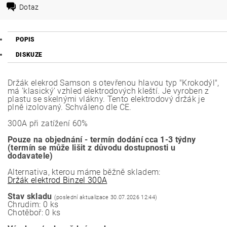
Dotaz
POPIS
DISKUZE
Držák elekrod Samson s otevřenou hlavou typ "Krokodýl",
má 'klasický' vzhled elektrodových kleští. Je vyroben z
plastu se skelnými vlákny. Tento elektrodový držák je
plně izolovaný. Schváleno dle CE.
300A při zatížení 60%
Pouze na objednání - termín dodání cca 1-3 týdny
(termín se může lišit z důvodu dostupnosti u
dodavatele)
Alternativa, kterou máme běžně skladem:
Držák elektrod Binzel 300A
Stav skladu
(poslední aktualizace 30.07.2026 12:44)
Chrudim: 0 ks
Chotěboř: 0 ks