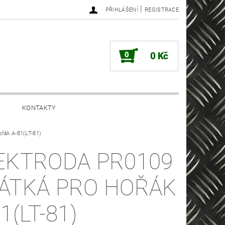
|
PŘIHLÁŠENÍ
REGISTRACE
0
0 Kč
KONTAKTY
ořák A-81(LT-81)
EKTRODA PR0109
ÁTKÁ PRO HOŘÁK
1(LT-81)