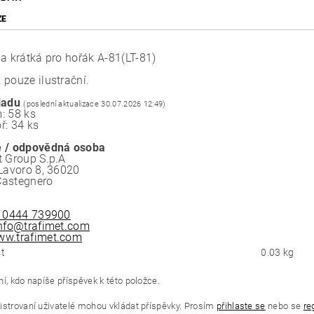
ZE
da krátká pro hořák A-81(LT-81)
 pouze ilustrační.
ladu
(poslední aktualizace 30.07.2026 12:49)
: 58 ks
ř: 34 ks
 / odpovědná osoba
t Group S.p.A
 Lavoro 8, 36020
Castegnero
 0444 739900
nfo@trafimet.com
w.trafimet.com
t
0.03 kg
í, kdo napíše příspěvek k této položce.
istrovaní uživatelé mohou vkládat příspěvky. Prosím
přihlaste se
nebo se
re