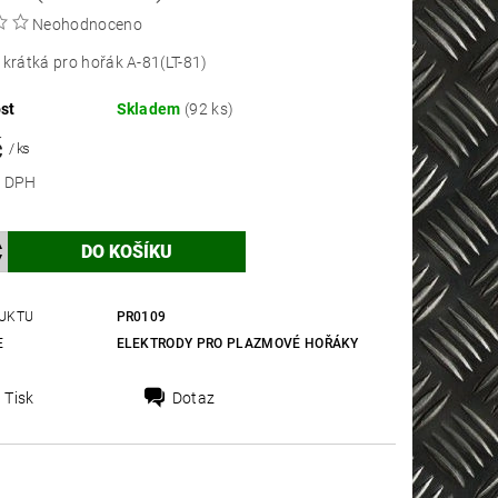
Neohodnoceno
 krátká pro hořák A-81(LT-81)
st
Skladem
(92 ks)
č
/ ks
 bez DPH
UKTU
PR0109
E
ELEKTRODY PRO PLAZMOVÉ HOŘÁKY
Tisk
Dotaz