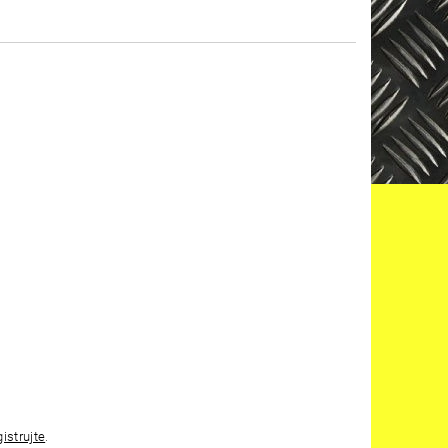
gistrujte
.