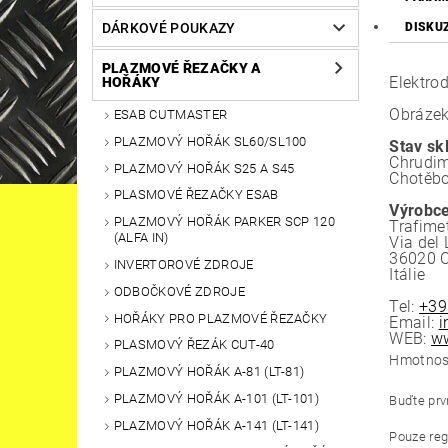
DÁRKOVÉ POUKAZY
DISKU
PLAZMOVÉ ŘEZAČKY A
Elektro
HOŘÁKY
Obrázek
ESAB CUTMASTER
PLAZMOVÝ HOŘÁK SL60/SL100
Stav sk
Chrudim
PLAZMOVÝ HOŘÁK S25 A S45
Chotěbo
PLASMOVÉ ŘEZAČKY ESAB
Výrobce
PLAZMOVÝ HOŘÁK PARKER SCP 120
Trafime
(ALFA IN)
Via del
36020 
INVERTOROVÉ ZDROJE
Itálie
ODBOČKOVÉ ZDROJE
Tel:
+39
HOŘÁKY PRO PLAZMOVÉ ŘEZAČKY
Email:
i
WEB:
ww
PLASMOVÝ ŘEZÁK CUT-40
Hmotnos
PLAZMOVÝ HOŘÁK A-81 (LT-81)
PLAZMOVÝ HOŘÁK A-101 (LT-101)
Buďte prvn
PLAZMOVÝ HOŘÁK A-141 (LT-141)
Pouze reg