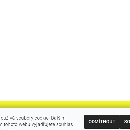
oužívá soubory cookie. Dalším
ODMÍTNOUT
S
 tohoto webu vyjadřujete souhlas
|
Katalogy Autogen Chotěboř
Původní eshop rulik.cz