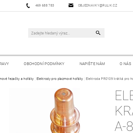
469 688 783
OBJEDNAVKY@RULIK.CZ
RAVY
OBCHODNÍ PODMÍNKY
NAPIŠTE NÁM
O NÁS
mové řezačky a hořáky
Elektrody pro plazmové hořáky
Elektroda PR0109 krátká pro h
EL
KR
A-8