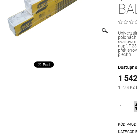
BA
Univerzál
polohách 
svařování
např. P23
překlenov
plechů.
Dostupno
1 54
KÓD PROD
KATEGORI