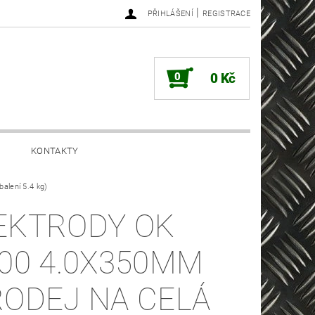
|
PŘIHLÁŠENÍ
REGISTRACE
0
0 Kč
KONTAKTY
alení 5.4 kg)
EKTRODY OK
.00 4.0X350MM
RODEJ NA CELÁ