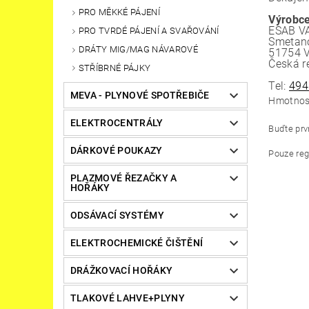
PRO MĚKKÉ PÁJENÍ
Výrobce
ESAB VA
PRO TVRDÉ PÁJENÍ A SVAŘOVÁNÍ
Smetano
DRÁTY MIG/MAG NÁVAROVÉ
51754 
Česká r
STŘÍBRNÉ PÁJKY
Tel:
494
MEVA - PLYNOVÉ SPOTŘEBIČE
Hmotnos
ELEKTROCENTRÁLY
Buďte prvn
DÁRKOVÉ POUKAZY
Pouze reg
PLAZMOVÉ ŘEZAČKY A
HOŘÁKY
ODSÁVACÍ SYSTÉMY
ELEKTROCHEMICKÉ ČIŠTĚNÍ
DRÁŽKOVACÍ HOŘÁKY
TLAKOVÉ LAHVE+PLYNY