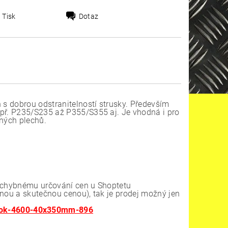
Tisk
Dotaz
 s dobrou odstranitelností strusky. Především
apř. P235/S235 až P355/S355 aj. Je vhodná i pro
aných plechů.
k chybnému určování cen u Shoptetu
enou a skutečnou cenou), tak je prodej možný jen
y-ok-4600-40x350mm-896