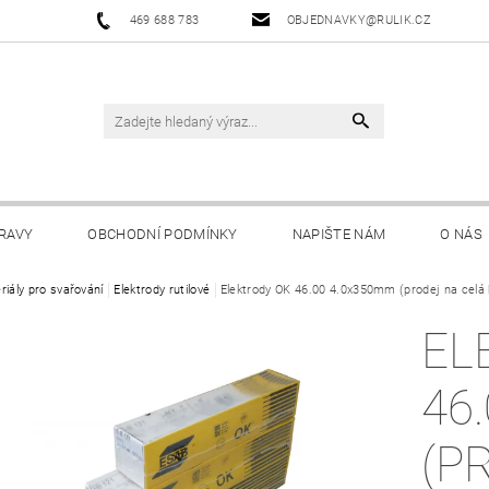
469 688 783
OBJEDNAVKY@RULIK.CZ
RAVY
OBCHODNÍ PODMÍNKY
NAPIŠTE NÁM
O NÁS
riály pro svařování
Elektrody rutilové
Elektrody OK 46.00 4.0x350mm (prodej na celá b
EL
46
(P