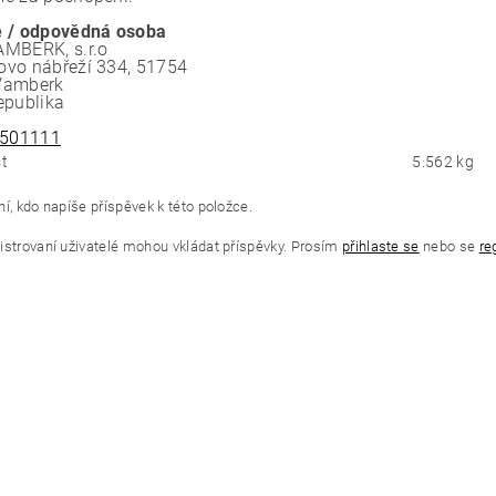
 / odpovědná osoba
MBERK, s.r.o
vo nábřeží 334, 51754
Vamberk
epublika
501111
t
5.562 kg
í, kdo napíše příspěvek k této položce.
istrovaní uživatelé mohou vkládat příspěvky. Prosím
přihlaste se
nebo se
re