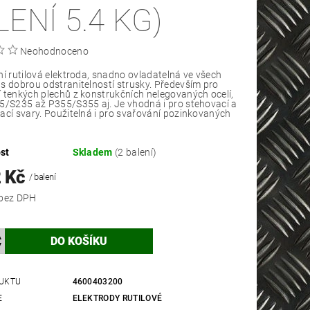
LENÍ 5.4 KG)
Neohodnoceno
ní rutilová elektroda, snadno ovladatelná ve všech
s dobrou odstranitelností strusky. Především pro
 tenkých plechů z konstrukčních nelegovaných ocelí,
5/S235 až P355/S355 aj. Je vhodná i pro stehovací a
ací svary. Použitelná i pro svařování pozinkovaných
st
Skladem
(2 balení)
2 Kč
/ balení
1 274 Kč bez DPH
UKTU
4600403200
E
ELEKTRODY RUTILOVÉ