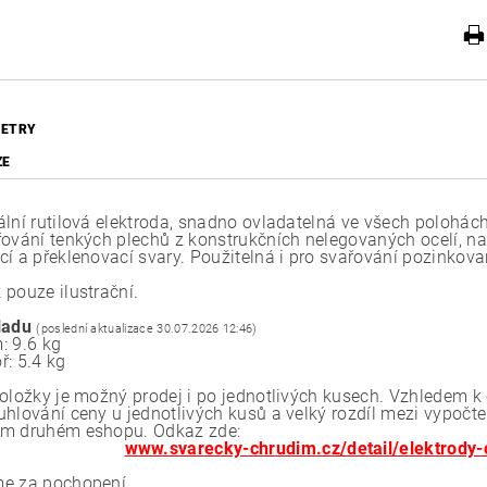
ETRY
ZE
ální rutilová elektroda, snadno ovladatelná ve všech polohách
řování tenkých plechů z konstrukčních nelegovaných ocelí, n
cí a překlenovací svary. Použitelná i pro svařování pozinkov
 pouze ilustrační.
ladu
(poslední aktualizace 30.07.2026 12:46)
: 9.6 kg
ř: 5.4 kg
položky je možný prodej i po jednotlivých kusech. Vzhledem 
uhlování ceny u jednotlivých kusů a velký rozdíl mezi vypočt
m druhém eshopu. Odkaz zde:
www.svarecky-chrudim.cz/detail/elektrod
e za pochopení.