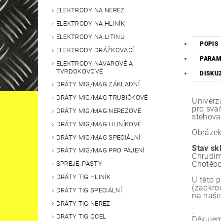
ELEKTRODY NA NEREZ
ELEKTRODY NA HLINÍK
ELEKTRODY NA LITINU
POPIS
ELEKTRODY DRÁŽKOVACÍ
PARAM
ELEKTRODY NÁVAROVÉ A
TVRDOKOVOVÉ
DISKU
DRÁTY MIG/MAG ZÁKLADNÍ
DRÁTY MIG/MAG TRUBIČKOVÉ
Univerz
pro sva
DRÁTY MIG/MAG NEREZOVÉ
stehova
DRÁTY MIG/MAG HLINÍKOVÉ
Obrázek
DRÁTY MIG/MAG SPECIÁLNÍ
Stav sk
DRÁTY MIG/MAG PRO PÁJENÍ
Chrudim
Chotěbo
SPREJE, PASTY
DRÁTY TIG HLINÍK
U této 
(zaokro
DRÁTY TIG SPECIÁLNÍ
na naše
DRÁTY TIG NEREZ
.
DRÁTY TIG OCEL
Děkujem