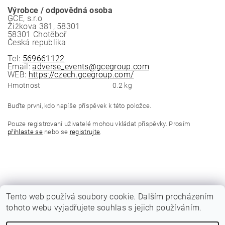
Výrobce / odpovědná osoba
GCE, s.r.o
Žižkova 381, 58301
58301 Chotěboř
Česká republika
Tel:
569661122
Email:
adverse_events@gcegroup.com
WEB:
https://czech.gcegroup.com/
Hmotnost
0.2 kg
Buďte první, kdo napíše příspěvek k této položce.
Pouze registrovaní uživatelé mohou vkládat příspěvky. Prosím
přihlaste se
nebo se
registrujte
.
Tento web používá soubory cookie. Dalším procházením
tohoto webu vyjadřujete souhlas s jejich používáním.
|
Katalogy Autogen Chotěboř
Původní eshop rulik.cz