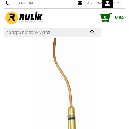
469 688 783
OBJEDNAVKY@RULIK.CZ
0
0 Kč