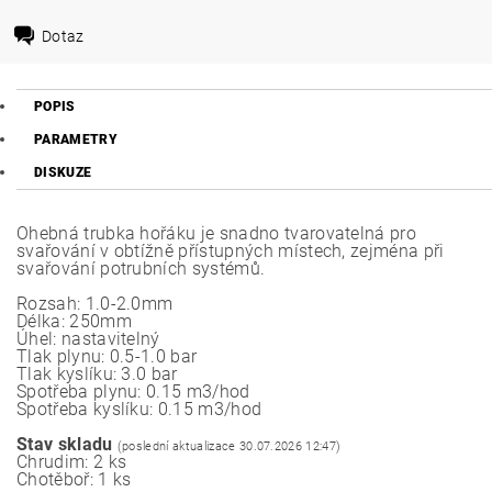
Dotaz
POPIS
PARAMETRY
DISKUZE
Ohebná trubka hořáku je snadno tvarovatelná pro
svařování v obtížně přístupných místech, zejména při
svařování potrubních systémů.
Rozsah: 1.0-2.0mm
Délka: 250mm
Úhel: nastavitelný
Tlak plynu: 0.5-1.0 bar
Tlak kyslíku: 3.0 bar
Spotřeba plynu: 0.15 m3/hod
Spotřeba kyslíku: 0.15 m3/hod
Stav skladu
(poslední aktualizace 30.07.2026 12:47)
Chrudim: 2 ks
Chotěboř: 1 ks