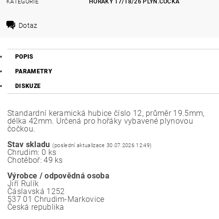
KATEGORIE
HOŘÁKY 17/18/26 PLYN.ČOČKA
Dotaz
POPIS
PARAMETRY
DISKUZE
Standardní keramická hubice číslo 12, průměr 19.5mm,
délka 42mm. Určená pro hořáky vybavené plynovou
čočkou.
Stav skladu
(poslední aktualizace 30.07.2026 12:49)
Chrudim: 0 ks
Chotěboř: 49 ks
Výrobce / odpovědná osoba
Jiří Rulík
Čáslavská 1252
537 01 Chrudim-Markovice
Česká republika