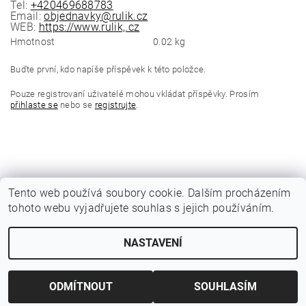
Tel:
+420469688783
Email:
objednavky@rulik.cz
WEB:
https://www.rulik,.cz
Hmotnost
0.02 kg
Buďte první, kdo napíše příspěvek k této položce.
Pouze registrovaní uživatelé mohou vkládat příspěvky. Prosím
přihlaste se
nebo se
registrujte
.
Tento web používá soubory cookie. Dalším procházením
tohoto webu vyjadřujete souhlas s jejich používáním.
|
Katalogy Autogen Chotěboř
Původní eshop rulik.cz
NASTAVENÍ
Upravit nastavení cookies
2026 © Jiří Rulík Chrudim, všechna práva vyhrazena
Vytvořil Shoptet
ODMÍTNOUT
SOUHLASÍM