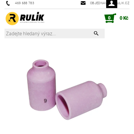
469 688 783
OBJEDNAVKY@RULIK.CZ
0
0 Kč