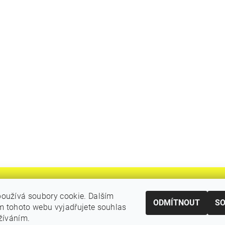
oužívá soubory cookie. Dalším
ODMÍTNOUT
S
 tohoto webu vyjadřujete souhlas
|
Katalogy Autogen Chotěboř
Původní eshop rulik.cz
užíváním.