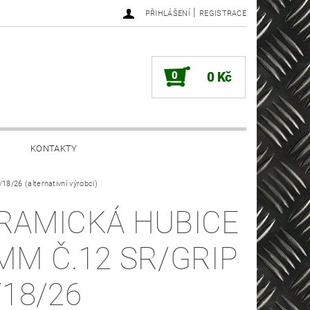
|
PŘIHLÁŠENÍ
REGISTRACE
0
0 Kč
KONTAKTY
/26 (alternativní výrobci)
RAMICKÁ HUBICE
MM Č.12 SR/GRIP
/18/26