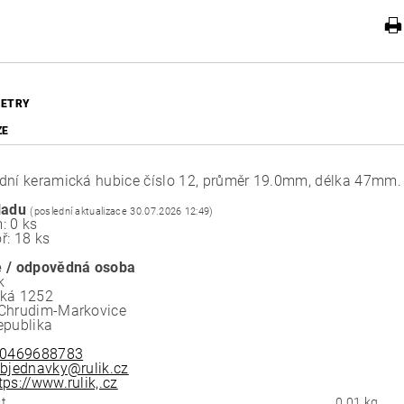
ETRY
ZE
dní keramická hubice číslo 12, průměr 19.0mm, délka 47mm.
ladu
(poslední aktualizace 30.07.2026 12:49)
: 0 ks
ř: 18 ks
 / odpovědná osoba
k
ská 1252
Chrudim-Markovice
epublika
0469688783
bjednavky@rulik.cz
tps://www.rulik,.cz
t
0.01 kg