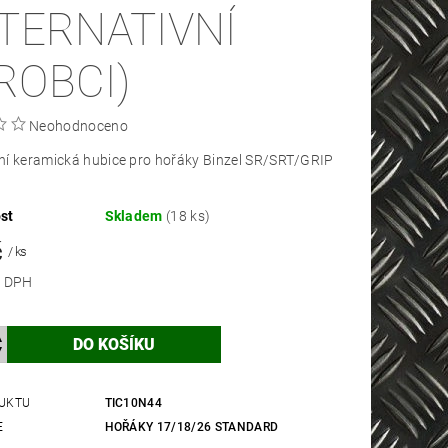
LTERNATIVNÍ
ROBCI)
Neohodnoceno
ní keramická hubice pro hořáky Binzel SR/SRT/GRIP
6
st
Skladem
(18 ks)
č
/ ks
 bez DPH
UKTU
TIC10N44
E
HOŘÁKY 17/18/26 STANDARD