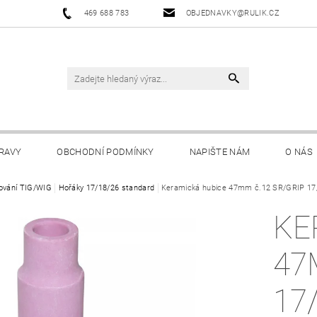
469 688 783
OBJEDNAVKY@RULIK.CZ
RAVY
OBCHODNÍ PODMÍNKY
NAPIŠTE NÁM
O NÁS
ování TIG/WIG
Hořáky 17/18/26 standard
Keramická hubice 47mm č.12 SR/GRIP 17/18
KE
47
17