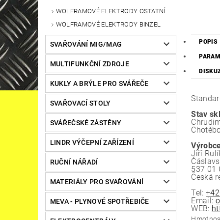
WOLFRAMOVÉ ELEKTRODY OSTATNÍ
WOLFRAMOVÉ ELEKTRODY BINZEL
POPIS
SVAŘOVÁNÍ MIG/MAG
PARAM
MULTIFUNKČNÍ ZDROJE
DISKU
KUKLY A BRÝLE PRO SVÁŘEČE
Standar
SVAŘOVACÍ STOLY
Stav sk
Chrudim
SVÁŘEČSKÉ ZÁSTĚNY
Chotěbo
LINDR VÝČEPNÍ ZAŘÍZENÍ
Výrobce
Jiří Rulí
Čáslav
RUČNÍ NÁŘADÍ
537 01 
Česká r
MATERIÁLY PRO SVAŘOVÁNÍ
Tel:
+42
Email:
o
MEVA - PLYNOVÉ SPOTŘEBIČE
WEB:
ht
Hmotnos