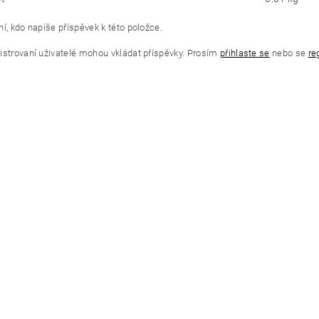
í, kdo napíše příspěvek k této položce.
istrovaní uživatelé mohou vkládat příspěvky. Prosím
přihlaste se
nebo se
re