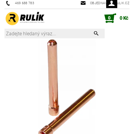
469 688 783
OBJEDNAVKY@RULIK.CZ
0
0 Kč