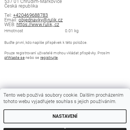
537 01 Chrudim-Markovice
Česká republika
Tel:
+420469688783
Email:
objednavky@rulik.cz
WEB:
https://www.rulik,.cz
Hmotnost
0.01 kg
Buďte první, kdo napíše příspěvek k této položce.
Pouze registrovaní uživatelé mohou vkládat příspěvky. Prosím
přihlaste se
nebo se
registrujte
.
Tento web používá soubory cookie. Dalším procházením
tohoto webu vyjadřujete souhlas s jejich používáním.
|
Katalogy Autogen Chotěboř
Původní eshop rulik.cz
NASTAVENÍ
Upravit nastavení cookies
2026 © Jiří Rulík Chrudim, všechna práva vyhrazena