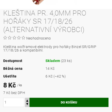
KLEŠTINA PR. 4,0MM PRO
HOŘÁKY SR 17/18/26
(ALTERNATIVNÍ VÝROBCI)
Neohodnoceno
Kleština wolframové elektrody pro hořáky Binzel SR/GRIP
17/18/26 a kompatibilní.
Dostupnost
Skladem
(23 ks)
Běžná cena
14 Kč
Ušetříte
6 Kč
(–42 %)
8 Kč
/ ks
7 Kč bez DPH