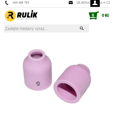
469 688 783
OBJEDNAVKY@RULIK.CZ
0
0 Kč