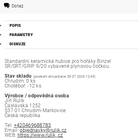
Dotaz
POPIS
PARAMETRY
DISKUZE
Standardní keramická hubice pro hořáky Binzel
SR/SRT/GRIP 9/20 vybavené plynovou čočkou.
Stav skladu
(poslední aktualizace 30.07.2026 12:49)
Chrudim: 0 ks
Chotěboř: -12 ks
Výrobce / odpovědná osoba
Jiří Rulík
Čáslavská 1252
537 01 Chrudim-Markovice
Česká republika
Tel:
+420469688783
Email:
objednavky@rulik.cz
WEB:
https://www.rulik,.cz