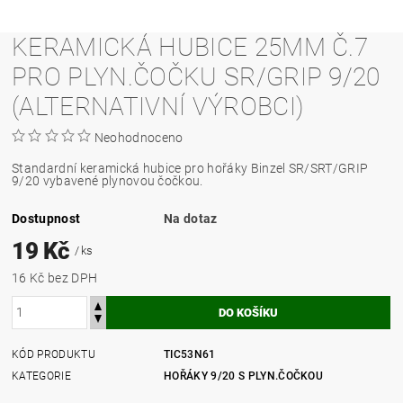
KERAMICKÁ HUBICE 25MM Č.7
PRO PLYN.ČOČKU SR/GRIP 9/20
(ALTERNATIVNÍ VÝROBCI)
Neohodnoceno
Standardní keramická hubice pro hořáky Binzel SR/SRT/GRIP
9/20 vybavené plynovou čočkou.
Dostupnost
Na dotaz
19 Kč
/ ks
16 Kč bez DPH
KÓD PRODUKTU
TIC53N61
KATEGORIE
HOŘÁKY 9/20 S PLYN.ČOČKOU