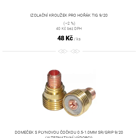
IZOLAČNÍ KROUŽEK PRO HOŘÁK TIG 9/20
(–2 %)
40 Kč bez DPH
48 Kč
/ ks
DOMEČEK S PLYNOVOU ČOČKOU 0.5-1.0MM SR/GRIP 9/20
(ALTERNATIVNÍ VÝROBCI)