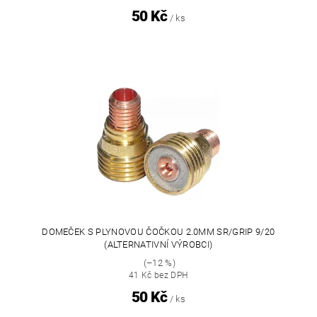
50 Kč
/ ks
DOMEČEK S PLYNOVOU ČOČKOU 2.0MM SR/GRIP 9/20
(ALTERNATIVNÍ VÝROBCI)
(–12 %)
41 Kč bez DPH
50 Kč
/ ks