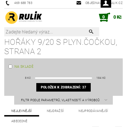
469 688 783
OBJEDNAVKY@RULIK.CZ
0
0 Kč
HOŘÁKY 9/20 S PLYN.ČOČKOU
,
STRANA 2
NA SKLADĚ
8
Kč
184
Kč
POLOŽEK K ZOBRAZENÍ:
37
FILTR PODLE PARAMETRŮ, VLASTNOSTÍ A VÝROBCŮ
NEJLEVNĚJŠÍ
NEJDRAŽŠÍ
NEJPRODÁVANĚJŠÍ
ABECEDNĚ