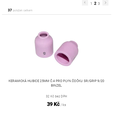
2
1
3
37
položek celkem
KERAMICKÁ HUBICE 25MM Č.4 PRO PLYN.ČOČKU SR/GRIP 9/20
BINZEL
32 Kč bez DPH
39 Kč
/ ks