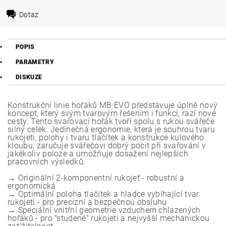
Dotaz
POPIS
PARAMETRY
DISKUZE
Konstrukční linie hořáků MB EVO představuje úplně nový
koncept, který svým tvarovým řešením i funkcí, razí nové
cesty. Tento svařovací hořák tvoří spolu s rukou svářeče
silný celek. Jedinečná ergonomie, která je souhrou tvaru
rukojeti, polohy i tvaru tlačítek a konstrukce kulového
kloubu, zaručuje svářečovi dobrý pocit při svařování v
jakékoliv poloze a umožňuje dosažení nejlepších
pracovních výsledků.
→ Originální 2-komponentní rukojeť - robustní a
ergonomická
→ Optimální poloha tlačítek a hladce vybíhající tvar
rukojeti - pro precizní a bezpečnou obsluhu
→ Speciální vnitřní geometrie vzduchem chlazených
hořáků - pro "studené" rukojeti a nejvyšší mechanickou