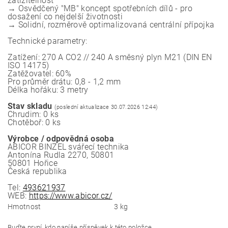
zatížitelnost
→ Osvědčený "MB" koncept spotřebních dílů - pro
dosažení co nejdelší životnosti
→ Solidní, rozměrově optimalizovaná centrální přípojka
Technické parametry:
Zatížení: 270 A CO2 // 240 A směsný plyn M21 (DIN EN
ISO 14175)
Zatěžovatel: 60%
Pro průměr drátu: 0,8 - 1,2 mm
Délka hořáku: 3 metry
Stav skladu
(poslední aktualizace 30.07.2026 12:44)
Chrudim: 0 ks
Chotěboř: 0 ks
Výrobce / odpovědná osoba
ABICOR BINZEL svářecí technika
Antonína Rudla 2270, 50801
50801 Hořice
Česká republika
Tel:
493621937
WEB:
https://www.abicor.cz/
Hmotnost
3 kg
Buďte první, kdo napíše příspěvek k této položce.