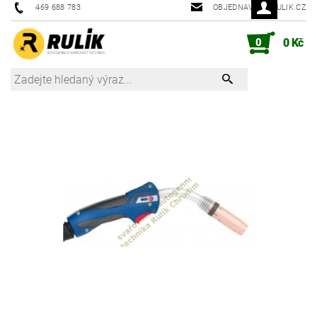
469 688 783
OBJEDNAVKY@RULIK.CZ
0
0 Kč