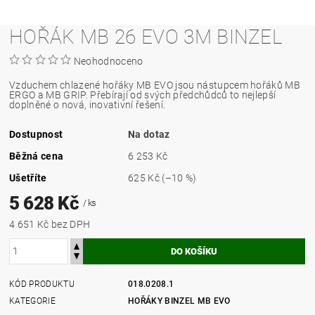
HOŘÁK MB 26 EVO 3M BINZEL
Neohodnoceno
Vzduchem chlazené hořáky MB EVO jsou nástupcem hořáků MB
ERGO a MB GRIP. Přebírají od svých předchůdců to nejlepší
doplněné o nová, inovativní řešení.
Dostupnost
Na dotaz
Běžná cena
6 253 Kč
Ušetříte
625 Kč
(–10 %)
5 628 Kč
/ ks
4 651 Kč bez DPH
KÓD PRODUKTU
018.0208.1
KATEGORIE
HOŘÁKY BINZEL MB EVO