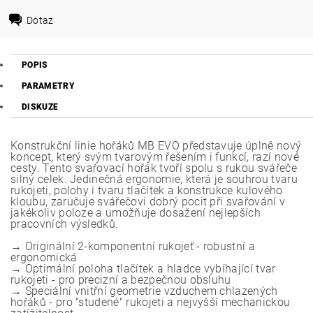
Dotaz
POPIS
PARAMETRY
DISKUZE
Konstrukční linie hořáků MB EVO představuje úplně nový
koncept, který svým tvarovým řešením i funkcí, razí nové
cesty. Tento svařovací hořák tvoří spolu s rukou svářeče
silný celek. Jedinečná ergonomie, která je souhrou tvaru
rukojeti, polohy i tvaru tlačítek a konstrukce kulového
kloubu, zaručuje svářečovi dobrý pocit při svařování v
jakékoliv poloze a umožňuje dosažení nejlepších
pracovních výsledků.
→ Originální 2-komponentní rukojeť - robustní a
ergonomická
→ Optimální poloha tlačítek a hladce vybíhající tvar
rukojeti - pro precizní a bezpečnou obsluhu
→ Speciální vnitřní geometrie vzduchem chlazených
hořáků - pro "studené" rukojeti a nejvyšší mechanickou