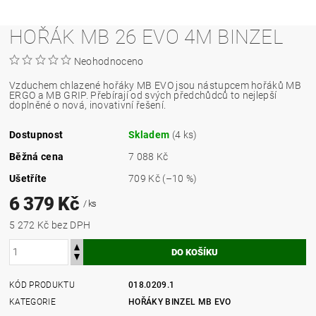
HOŘÁK MB 26 EVO 4M BINZEL
Neohodnoceno
Vzduchem chlazené hořáky MB EVO jsou nástupcem hořáků MB
ERGO a MB GRIP. Přebírají od svých předchůdců to nejlepší
doplněné o nová, inovativní řešení.
Dostupnost
Skladem
(4 ks)
Běžná cena
7 088 Kč
Ušetříte
709 Kč
(–10 %)
6 379 Kč
/ ks
5 272 Kč bez DPH
KÓD PRODUKTU
018.0209.1
KATEGORIE
HOŘÁKY BINZEL MB EVO