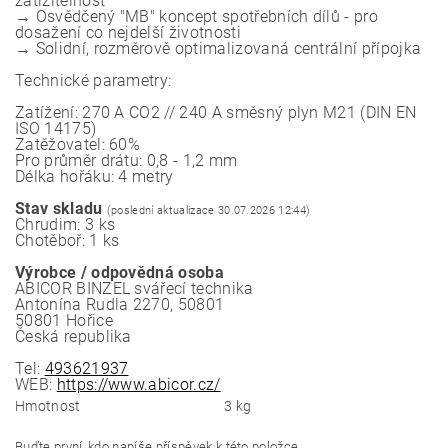
zatížitelnost
→ Osvědčený "MB" koncept spotřebních dílů - pro
dosažení co nejdelší životnosti
→ Solidní, rozměrově optimalizovaná centrální přípojka
Technické parametry:
Zatížení: 270 A CO2 // 240 A směsný plyn M21 (DIN EN
ISO 14175)
Zatěžovatel: 60%
Pro průměr drátu: 0,8 - 1,2 mm
Délka hořáku: 4 metry
Stav skladu
(poslední aktualizace 30.07.2026 12:44)
Chrudim: 3 ks
Chotěboř: 1 ks
Výrobce / odpovědná osoba
ABICOR BINZEL svářecí technika
Antonína Rudla 2270, 50801
50801 Hořice
Česká republika
Tel:
493621937
WEB:
https://www.abicor.cz/
Hmotnost
3 kg
Buďte první, kdo napíše příspěvek k této položce.