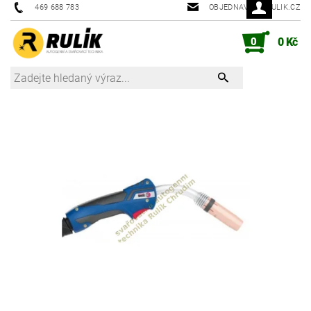
469 688 783
OBJEDNAVKY@RULIK.CZ
0
0 Kč