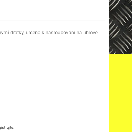
mi drátky, určeno k našroubování na úhlové
gistrujte
.