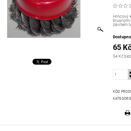
Hrncový 
brusnými 
závitem 
Dostupno
65 K
54 Kč
KÓD PROD
KATEGORI