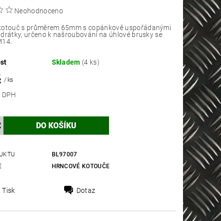
Neohodnoceno
kotouč s průměrem 65mm s copánkově uspořádanými
drátky, určeno k našroubování na úhlové brusky se
M14.
st
Skladem
(4 ks)
č
/ ks
 bez DPH
UKTU
BL97007
E
HRNCOVÉ KOTOUČE
Tisk
Dotaz