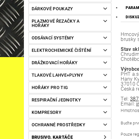
PARAM
DÁRKOVÉ POUKAZY
DISKU
PLAZMOVÉ ŘEZAČKY A
HOŘÁKY
Hrncový
ODSÁVACÍ SYSTÉMY
brusky 
Stav sk
ELEKTROCHEMICKÉ ČIŠTĚNÍ
Chrudim
Chotěbo
DRÁŽKOVACÍ HOŘÁKY
Výrobce
PHT a.s
TLAKOVÉ LAHVE+PLYNY
Hany Kv
37010 Č
HOŘÁKY PRO TIG
Česká r
Tel:
387
RESPIRAČNÍ JEDNOTKY
Email:
i
Hmotnos
KOMPRESORY
Buďte prvn
OCHRANNÉ PROSTŘEDKY
Pouze reg
BRUSIVO, KARTÁČE