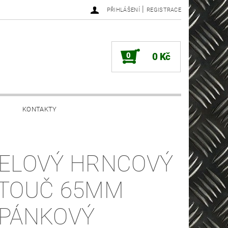
|
PŘIHLÁŠENÍ
REGISTRACE
0
0 Kč
KONTAKTY
ELOVÝ HRNCOVÝ
TOUČ 65MM
PÁNKOVÝ