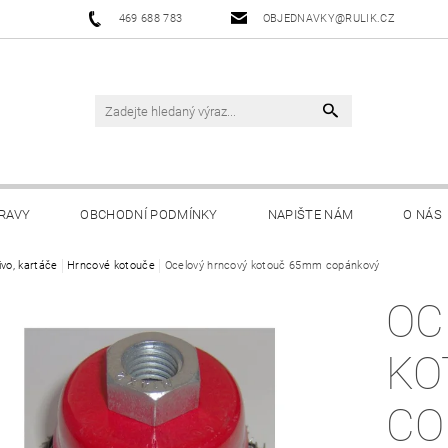
469 688 783
OBJEDNAVKY@RULIK.CZ
RAVY
OBCHODNÍ PODMÍNKY
NAPIŠTE NÁM
O NÁS
ivo, kartáče
Hrncové kotouče
Ocelový hrncový kotouč 65mm copánkový
OC
KO
CO