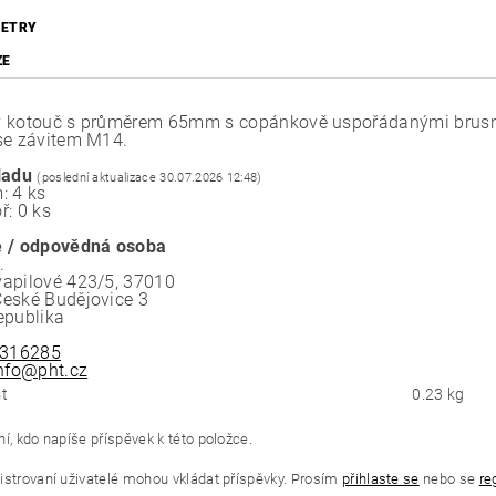
ETRY
ZE
 kotouč s průměrem 65mm s copánkově uspořádanými brusný
se závitem M14.
ladu
(poslední aktualizace 30.07.2026 12:48)
: 4 ks
ř: 0 ks
 / odpovědná osoba
.
apilové 423/5, 37010
eské Budějovice 3
epublika
316285
nfo@pht.cz
t
0.23 kg
í, kdo napíše příspěvek k této položce.
istrovaní uživatelé mohou vkládat příspěvky. Prosím
přihlaste se
nebo se
re