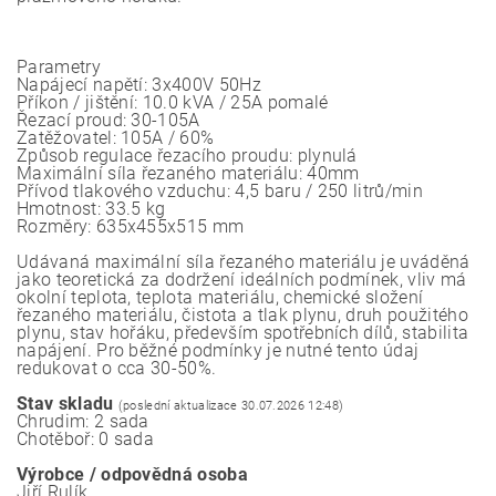
Parametry
Napájecí napětí: 3x400V 50Hz
Příkon / jištění: 10.0 kVA / 25A pomalé
Řezací proud: 30-105A
Zatěžovatel: 105A / 60%
Způsob regulace řezacího proudu: plynulá
Maximální síla řezaného materiálu: 40mm
Přívod tlakového vzduchu: 4,5 baru / 250 litrů/min
Hmotnost: 33.5 kg
Rozměry: 635x455x515 mm
Udávaná maximální síla řezaného materiálu je uváděná
jako teoretická za dodržení ideálních podmínek, vliv má
okolní teplota, teplota materiálu, chemické složení
řezaného materiálu, čistota a tlak plynu, druh použitého
plynu, stav hořáku, především spotřebních dílů, stabilita
napájení. Pro běžné podmínky je nutné tento údaj
redukovat o cca 30-50%.
Stav skladu
(poslední aktualizace 30.07.2026 12:48)
Chrudim: 2 sada
Chotěboř: 0 sada
Výrobce / odpovědná osoba
Jiří Rulík