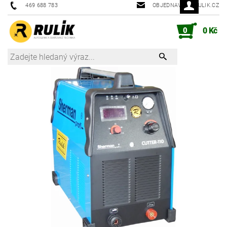
469 688 783
OBJEDNAVKY@RULIK.CZ
0
0 Kč