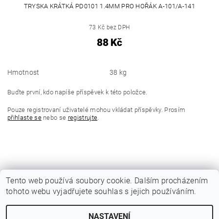
TRYSKA KRÁTKÁ PD0101 1.4MM PRO HOŘÁK A-101/A-141
73 Kč bez DPH
88 Kč
Hmotnost
38 kg
Buďte první, kdo napíše příspěvek k této položce.
Pouze registrovaní uživatelé mohou vkládat příspěvky. Prosím
přihlaste se
nebo se
registrujte
.
Tento web používá soubory cookie. Dalším procházením
tohoto webu vyjadřujete souhlas s jejich používáním.
|
Katalogy Autogen Chotěboř
Původní eshop rulik.cz
NASTAVENÍ