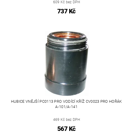
609 Kč bez DPH
737 Kč
HUBICE VNĚJŠÍ PC0113 PRO VODÍCÍ KŘÍŽ CV0023 PRO HOŘÁK
A-101/A-141
469 Kč bez DPH
567 Kč