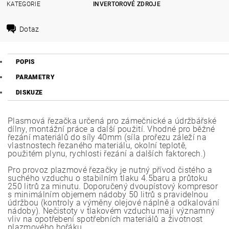
KATEGORIE
INVERTOROVÉ ZDROJE
Dotaz
POPIS
PARAMETRY
DISKUZE
Plasmová řezačka určená pro zámečnické a údržbářské
dílny, montážní práce a další použití. Vhodné pro běžné
řezání materiálů do síly 40mm (síla prořezu záleží na
vlastnostech řezaného materiálu, okolní teplotě,
použitém plynu, rychlosti řezání a dalších faktorech.)
Pro provoz plazmové řezačky je nutný přívod čistého a
suchého vzduchu o stabilním tlaku 4.5baru a průtoku
250 litrů za minutu. Doporučený dvoupístový kompresor
s minimálním objemem nádoby 50 litrů s pravidelnou
údržbou (kontroly a výměny olejové náplně a odkalování
nádoby). Nečistoty v tlakovém vzduchu mají významný
vliv na opotřebení spotřebních materiálů a životnost
plazmového hořáku.