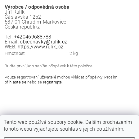
Výrobce / odpovědná osoba
Jiří Rulík
Čáslavská 1252
537 01 Chrudim-Markovice
Česká republika
Tel:
+420469688783
Email:
objednavky@rulik.cz
WEB:
https://www.rulik,.cz
Hmotnost
2 kg
Buďte první, kdo napíše příspěvek k této položce.
Pouze registrovaní uživatelé mohou vkládat příspěvky. Prosím
přihlaste se
nebo se
registrujte
.
Tento web používá soubory cookie. Dalším procházením
tohoto webu vyjadřujete souhlas s jejich používáním.
|
Katalogy Autogen Chotěboř
Původní eshop rulik.cz