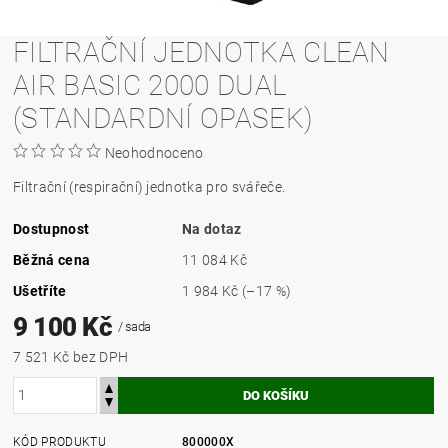
FILTRAČNÍ JEDNOTKA CLEAN
AIR BASIC 2000 DUAL
(STANDARDNÍ OPASEK)
Neohodnoceno
Filtrační (respirační) jednotka pro svářeče.
Dostupnost
Na dotaz
Běžná cena
11 084 Kč
Ušetříte
1 984 Kč
(–17 %)
9 100 Kč
/ sada
7 521 Kč bez DPH
KÓD PRODUKTU
800000X