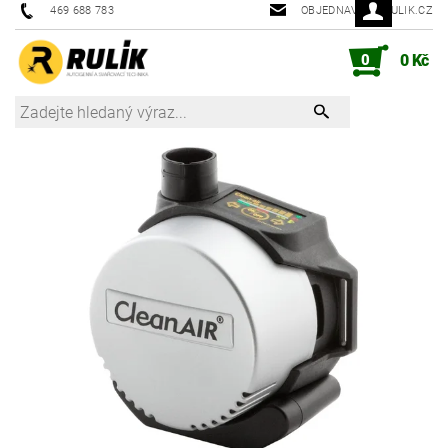
469 688 783
OBJEDNAVKY@RULIK.CZ
0
0 Kč