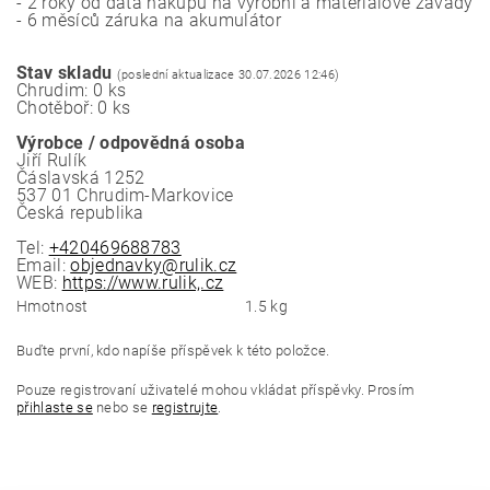
- 2 roky od data nákupu na výrobní a materiálové závady
- 6 měsíců záruka na akumulátor
Stav skladu
(poslední aktualizace 30.07.2026 12:46)
Chrudim: 0 ks
Chotěboř: 0 ks
Výrobce / odpovědná osoba
Jiří Rulík
Čáslavská 1252
537 01 Chrudim-Markovice
Česká republika
Tel:
+420469688783
Email:
objednavky@rulik.cz
WEB:
https://www.rulik,.cz
Hmotnost
1.5 kg
Buďte první, kdo napíše příspěvek k této položce.
Pouze registrovaní uživatelé mohou vkládat příspěvky. Prosím
přihlaste se
nebo se
registrujte
.