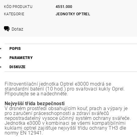
KÓD PRODUKTU
4551.000
KATEGORIE
JEDNOTKY OPTREL
Dotaz
POPIS
PARAMETRY
DISKUZE
Filtroventilační jednotka Optrel e3000 modrá se
standardní baterií (10 hod.) pro svařovací kukly Oprel.
Připoutejte se a nadechněte.
Nejvyšší třída bezpečnosti
V drsném prostředí obsahujícím kouř, prach a výpary je
pro zaručení práceschopnosti a zdraví svářečů
nepostradatelný vysoce účinný systém ochrany svářeče.
Jednotka e3000 v kombinaci se všemi kompatibilními
kuklami optrel zajišťuje nejvyšší třídu ochrany TH3 dle
normy EN 12941.