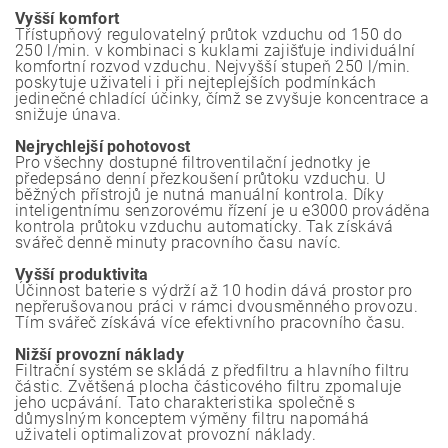
Vyšší komfort
Třístupňový regulovatelný průtok vzduchu od 150 do
250 l/min. v kombinaci s kuklami zajišťuje individuální
komfortní rozvod vzduchu. Nejvyšší stupeň 250 l/min.
poskytuje uživateli i při nejteplejších podmínkách
jedinečné chladící účinky, čímž se zvyšuje koncentrace a
snižuje únava.
Nejrychlejší pohotovost
Pro všechny dostupné filtroventilační jednotky je
předepsáno denní přezkoušení průtoku vzduchu. U
běžných přístrojů je nutná manuální kontrola. Díky
inteligentnímu senzorovému řízení je u e3000 prováděna
kontrola průtoku vzduchu automaticky. Tak získává
svářeč denně minuty pracovního času navíc.
Vyšší produktivita
Účinnost baterie s výdrží až 10 hodin dává prostor pro
nepřerušovanou práci v rámci dvousměnného provozu.
Tím svářeč získává více efektivního pracovního času.
Nižší provozní náklady
Filtrační systém se skládá z předfiltru a hlavního filtru
částic. Zvětšená plocha částicového filtru zpomaluje
jeho ucpávání. Tato charakteristika společně s
důmyslným konceptem výměny filtru napomáhá
uživateli optimalizovat provozní náklady.