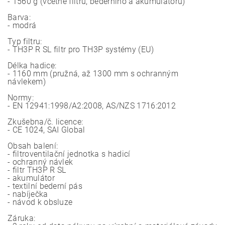
- 1560 g (včetně filtru, bederního a akumulátoru)
Barva:
- modrá
Typ filtru:
- TH3P R SL filtr pro TH3P systémy (EU)
Délka hadice:
- 1160 mm (pružná, až 1300 mm s ochranným
návlekem)
Normy:
- EN 12941:1998/A2:2008, AS/NZS 1716:2012
Zkušebna/č. licence:
- CE 1024, SAI Global
Obsah balení:
- filtroventilační jednotka s hadicí
- ochranný návlek
- filtr TH3P R SL
- akumulátor
- textilní bederní pás
- nabíječka
- návod k obsluze
Záruka: