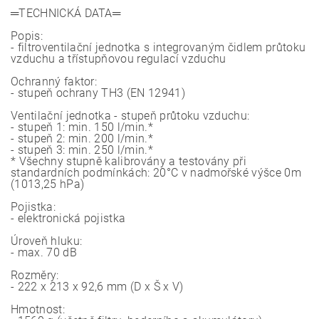
═TECHNICKÁ DATA═
Popis:
- filtroventilační jednotka s integrovaným čidlem průtoku
vzduchu a třístupňovou regulací vzduchu
Ochranný faktor:
- stupeň ochrany TH3 (EN 12941)
Ventilační jednotka - stupeň průtoku vzduchu:
- stupeň 1: min. 150 l/min.*
- stupeň 2: min. 200 l/min.*
- stupeň 3: min. 250 l/min.*
* Všechny stupně kalibrovány a testovány při
standardních podmínkách: 20°C v nadmořské výšce 0m
(1013,25 hPa)
Pojistka:
- elektronická pojistka
Úroveň hluku:
- max. 70 dB
Rozměry:
- 222 x 213 x 92,6 mm (D x Š x V)
Hmotnost: