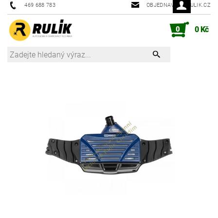
469 688 783
OBJEDNAVKY@RULIK.CZ
0
0 Kč