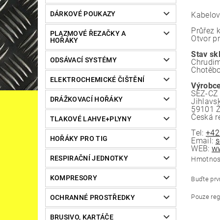
DÁRKOVÉ POUKAZY
Kabelov
Průřez 
PLAZMOVÉ ŘEZAČKY A
Otvor p
HOŘÁKY
Stav sk
ODSÁVACÍ SYSTÉMY
Chrudim
Chotěbo
ELEKTROCHEMICKÉ ČIŠTĚNÍ
Výrobce
SEZ-CZ 
DRÁŽKOVACÍ HOŘÁKY
Jihlavs
59101 
Česká r
TLAKOVÉ LAHVE+PLYNY
Tel:
+42
HOŘÁKY PRO TIG
Email:
s
WEB:
ww
RESPIRAČNÍ JEDNOTKY
Hmotnos
KOMPRESORY
Buďte prvn
Pouze reg
OCHRANNÉ PROSTŘEDKY
BRUSIVO, KARTÁČE