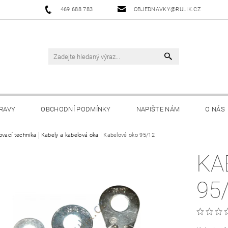
469 688 783
OBJEDNAVKY@RULIK.CZ
RAVY
OBCHODNÍ PODMÍNKY
NAPIŠTE NÁM
O NÁS
ovací technika
Kabely a kabelová oka
Kabelové oko 95/12
KA
95