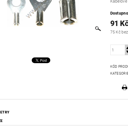
Kabelové 
Dostupno
91 K
75 Kč
KÓD PROD
KATEGORI
ETRY
ZE