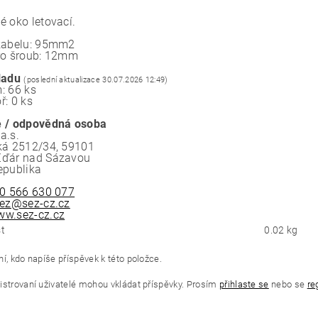
é oko letovací.
kabelu: 95mm2
ro šroub: 12mm
ladu
(poslední aktualizace 30.07.2026 12:49)
: 66 ks
ř: 0 ks
 / odpovědná osoba
a.s.
ká 2512/34, 59101
Žďár nad Sázavou
epublika
0 566 630 077
ez@sez-cz.cz
w.sez-cz.cz
t
0.02 kg
í, kdo napíše příspěvek k této položce.
istrovaní uživatelé mohou vkládat příspěvky. Prosím
přihlaste se
nebo se
re