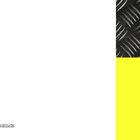
gistrujte
.