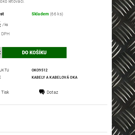
oko letovací.
st
Skladem
(66 ks)
č
/ ks
 bez DPH
UKTU
OKO9512
E
KABELY A KABELOVÁ OKA
Tisk
Dotaz