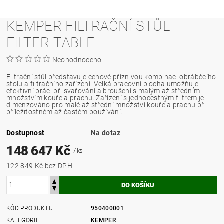
KEMPER FILTRAČNÍ STŮL
FILTER-TABLE
Neohodnoceno
Filtrační stůl představuje cenové příznivou kombinaci obráběcího
stolu a filtračního zařízení. Velká pracovní plocha umožňuje
efektivní práci při svařování a broušení s malým až středním
množstvím kouře a prachu. Zařízení s jednocestným filtrem je
dimenzováno pro malé až střední množství kouře a prachu při
příležitostném až častém používání.
Dostupnost
Na dotaz
148 647 Kč
/ ks
122 849 Kč bez DPH
KÓD PRODUKTU
950400001
KATEGORIE
KEMPER