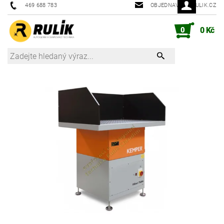
469 688 783
OBJEDNAVKY@RULIK.CZ
0
0 Kč