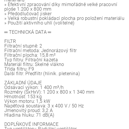
» Efektivní zpracování díky mimořádně velké pracovní
ploše 1.200 x 800 mm
» Předodlučovač jisker
» Velká robustní pokládací plocha pro položení materiálu
» Použití aktivního uhlí (volitelné)
═ TECHNICKÁ DATA ═
FILTR
Filtrační stupně: 2
Filtrační metoda: Jednorázový filtr
Filtrační plocha: 15,8 m²
Typ filtru: Filtrační kazeta
Materiál filtru: Skelné vlákno
Třída filtru: F9
Další filtr: Předfiltr (hliník. pletenina)
ZÁKLADNÍ ÚDAJE
Odsávací výkon: 1 400 m³/h
Rozměry (ŠxHxV): 1 200 x 800 x 1 340 mm
Hmotnost: 153 kg
Výkon motoru: 1,5 kW
Napěťová soustava: 3 x 400 V / 50 Hz
Jmenovitý proud: 3,2 A
Hladina hluku: 71 dB(A)
DOPLŇKOVÉ INFORMACE
Typ ventilátoru: Radiální ventilátor