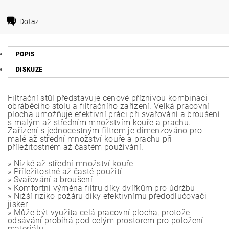
Dotaz
POPIS
DISKUZE
Filtrační stůl představuje cenové příznivou kombinaci
obráběcího stolu a filtračního zařízení. Velká pracovní
plocha umožňuje efektivní práci při svařování a broušení
s malým až středním množstvím kouře a prachu.
Zařízení s jednocestným filtrem je dimenzováno pro
malé až střední množství kouře a prachu při
příležitostném až častém používání.
» Nízké až střední množství kouře
» Příležitostné až časté použití
» Svařování a broušení
» Komfortní výměna filtru díky dvířkům pro údržbu
» Nižší riziko požáru díky efektivnímu předodlučovači
jisker
» Může být využita celá pracovní plocha, protože
odsávání probíhá pod celým prostorem pro položení
materiálu