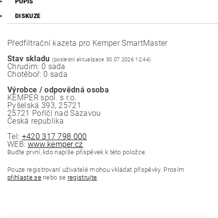
POPIS
DISKUZE
Předfiltrační kazeta pro Kemper SmartMaster
Stav skladu
(poslední aktualizace 30.07.2026 12:44)
Chrudim: 0 sada
Chotěboř: 0 sada
Výrobce / odpovědná osoba
KEMPER spol. s r.o.
Pyšelská 393, 25721
25721 Poříčí nad Sázavou
Česká republika
Tel:
+420 317 798 000
WEB:
www.kemper.cz
Buďte první, kdo napíše příspěvek k této položce.
Pouze registrovaní uživatelé mohou vkládat příspěvky. Prosím
přihlaste se
nebo se
registrujte
.