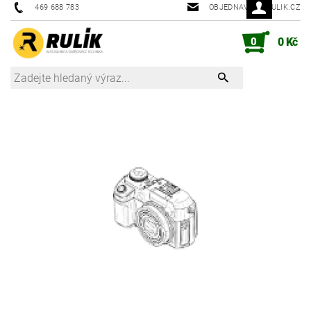
469 688 783
OBJEDNAVKY@RULIK.CZ
0
0 Kč